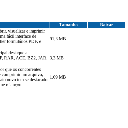
Tamanho
Baixar
ir, visualizar e imprimir
a fácil interface de
91,3 MB
cher formulários PDF, e
ipal destaque a
 ZIP, RAR, ACE, BZ2, JAR,
3,3 MB
or que os concorrentes
se comprimir um arquivo,
1,09 MB
mato novo tem se destacado
ue o lançou.