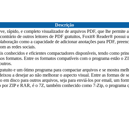
Descrição
, rápido, e completo visualizador de arquivos PDF, que lhe permite abr
ontrário de outros leitores de PDF gratuitos, Foxit® Reader® possui um
colaboração como a capacidade de adicionar anotações para PDF, preen
om as redes sociais.
onhecidos e eficientes compactadores disponíveis, tendo como princ
sos formatos. Entre os formatos compatíveis com o programa estão o
utros.
ratuito e um ótimo programa para compactar arquivos e se mostra melh
eixou a desejar ao não melhorar o aspecto visual. Entre as formas de 
o em disco para outros arquivos, seja para enviá-los por email, um for
por ZIP e RAR, é o 7Z, também conhecido como 7-Zip, o programa q