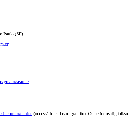
o Paulo (SP)
om.br
.
s.gov.br/search/
sil.com.br/diarios
(necessário cadastro gratuito). Os períodos digitaliz