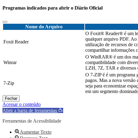
Programas indicados para abrir o Diário Oficial
Nome do Arquivo
O Foxit® Reader® é um leve
qualquer arquivo PDF. Ao c
Foxit Reader
utilização de recursos de 
compartilhar informações c
O WinRAR® é um dos mais c
Winrar
compatibilidade com diver
LZH, 7Z, TAR e diversos o
O 7-ZIP é é um programa g
pagos. Mas a nova versão d
7-Zip
seja para economizar espaç
em um segmento dominado 
Fechar
Acessar o conteúdo
Abrir a barra de ferramentas
Ferramentas de Acessibilidade
Aumentar Texto