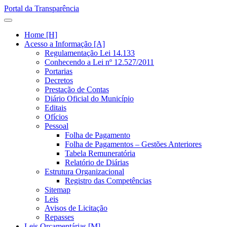
Portal da Transparência
Home [H]
Acesso a Informação [A]
Regulamentação Lei 14.133
Conhecendo a Lei nº 12.527/2011
Portarias
Decretos
Prestação de Contas
Diário Oficial do Município
Editais
Ofícios
Pessoal
Folha de Pagamento
Folha de Pagamentos – Gestões Anteriores
Tabela Remuneratória
Relatório de Diárias
Estrutura Organizacional
Registro das Competências
Sitemap
Leis
Avisos de Licitação
Repasses
Leis Orçamentárias [M]