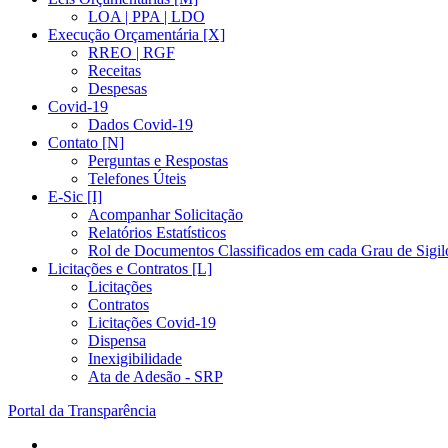
LOA | PPA | LDO
Execução Orçamentária [X]
RREO | RGF
Receitas
Despesas
Covid-19
Dados Covid-19
Contato [N]
Perguntas e Respostas
Telefones Úteis
E-Sic [I]
Acompanhar Solicitação
Relatórios Estatísticos
Rol de Documentos Classificados em cada Grau de Sigil
Licitações e Contratos [L]
Licitações
Contratos
Licitações Covid-19
Dispensa
Inexigibilidade
Ata de Adesão - SRP
Portal da Transparência