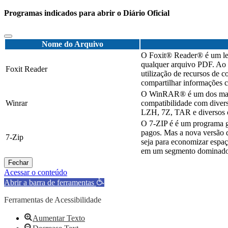
Programas indicados para abrir o Diário Oficial
Nome do Arquivo
O Foxit® Reader® é um leve
qualquer arquivo PDF. Ao c
Foxit Reader
utilização de recursos de 
compartilhar informações c
O WinRAR® é um dos mais c
Winrar
compatibilidade com diver
LZH, 7Z, TAR e diversos o
O 7-ZIP é é um programa g
pagos. Mas a nova versão d
7-Zip
seja para economizar espaç
em um segmento dominado 
Fechar
Acessar o conteúdo
Abrir a barra de ferramentas
Ferramentas de Acessibilidade
Aumentar Texto