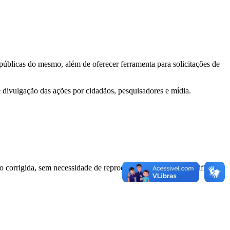
 públicas do mesmo, além de oferecer ferramenta para solicitações de
e divulgação das ações por cidadãos, pesquisadores e mídia.
o corrigida, sem necessidade de reprodução integral do ato retificado.