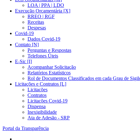
LOA | PPA | LDO
Execução Orçamentária [X]
RREO | RGF
Receitas
Despesas
Covid-19
Dados Covid-19
Contato [N]
Perguntas e Respostas
Telefones Úteis
E-Sic [I]
Acompanhar Solicitação
Relatórios Estatísticos
Rol de Documentos Classificados em cada Grau de Sigil
Licitações e Contratos [L]
Licitações
Contratos
Licitações Covid-19
Dispensa
Inexigibilidade
Ata de Adesão - SRP
Portal da Transparência