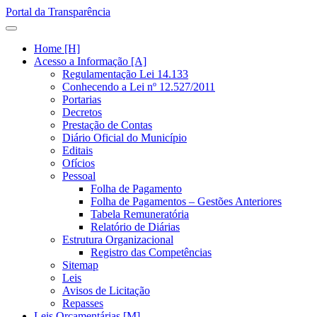
Portal da Transparência
Home [H]
Acesso a Informação [A]
Regulamentação Lei 14.133
Conhecendo a Lei nº 12.527/2011
Portarias
Decretos
Prestação de Contas
Diário Oficial do Município
Editais
Ofícios
Pessoal
Folha de Pagamento
Folha de Pagamentos – Gestões Anteriores
Tabela Remuneratória
Relatório de Diárias
Estrutura Organizacional
Registro das Competências
Sitemap
Leis
Avisos de Licitação
Repasses
Leis Orçamentárias [M]