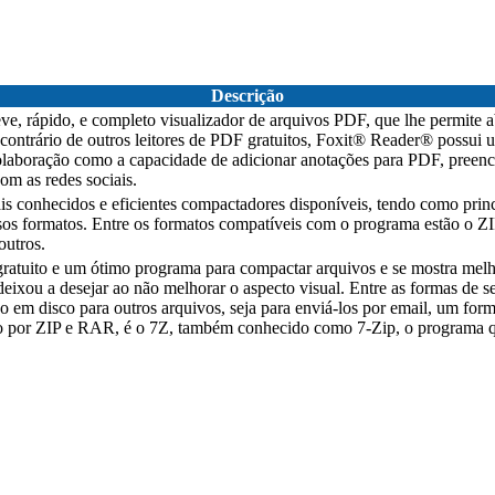
Descrição
, rápido, e completo visualizador de arquivos PDF, que lhe permite abr
ontrário de outros leitores de PDF gratuitos, Foxit® Reader® possui um
colaboração como a capacidade de adicionar anotações para PDF, preen
om as redes sociais.
onhecidos e eficientes compactadores disponíveis, tendo como princ
sos formatos. Entre os formatos compatíveis com o programa estão o
utros.
ratuito e um ótimo programa para compactar arquivos e se mostra melh
eixou a desejar ao não melhorar o aspecto visual. Entre as formas de 
o em disco para outros arquivos, seja para enviá-los por email, um for
por ZIP e RAR, é o 7Z, também conhecido como 7-Zip, o programa q