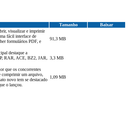
Tamanho
Baixar
ir, visualizar e imprimir
a fácil interface de
91,3 MB
cher formulários PDF, e
ipal destaque a
 ZIP, RAR, ACE, BZ2, JAR,
3,3 MB
or que os concorrentes
se comprimir um arquivo,
1,09 MB
mato novo tem se destacado
ue o lançou.