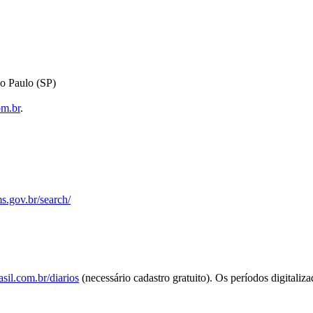
o Paulo (SP)
om.br
.
s.gov.br/search/
sil.com.br/diarios
(necessário cadastro gratuito). Os períodos digitaliz