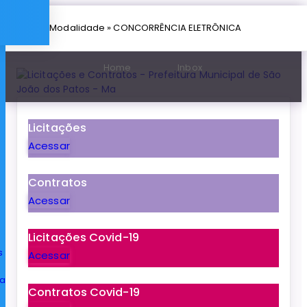
» Modalidade » CONCORRÊNCIA ELETRÔNICA
Home
Inbox
Licitações
Acessar
Contratos
Acessar
Licitações Covid-19
s
Acessar
ia
Contratos Covid-19