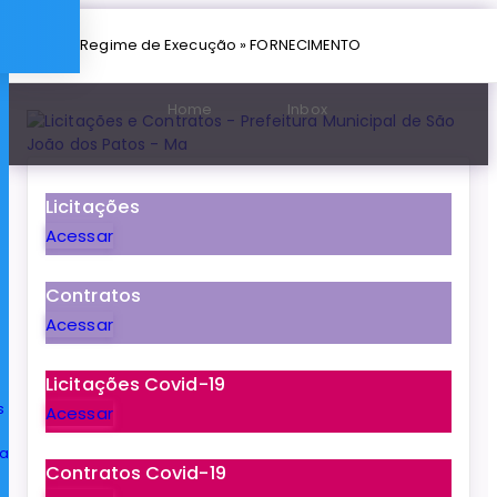
» Regime de Execução » FORNECIMENTO
Home
Inbox
Licitações
Acessar
Contratos
Acessar
Licitações Covid-19
s
Acessar
ia
Contratos Covid-19