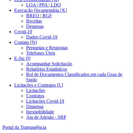
LOA | PPA | LDO
Execução Orçamentária [X]
RREO | RGF
Receitas
Despesas
Covid-19
Dados Covid-19
Contato [N]
Perguntas e Respostas
Telefones Úteis
E-Sic [I]
Acompanhar Solicitação
Relatórios Estatísticos
Rol de Documentos Classificados em cada Grau de
Sigilo
Licitações e Contratos [L]
Licitações
Contratos
Licitações Covid-19
Dispensa
Inexigibilidade
Ata de Adesão - SRP
Portal da Transparência