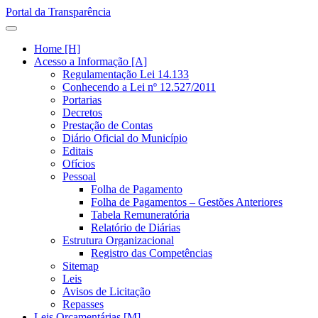
Portal da Transparência
Home [H]
Acesso a Informação [A]
Regulamentação Lei 14.133
Conhecendo a Lei nº 12.527/2011
Portarias
Decretos
Prestação de Contas
Diário Oficial do Município
Editais
Ofícios
Pessoal
Folha de Pagamento
Folha de Pagamentos – Gestões Anteriores
Tabela Remuneratória
Relatório de Diárias
Estrutura Organizacional
Registro das Competências
Sitemap
Leis
Avisos de Licitação
Repasses
Leis Orçamentárias [M]