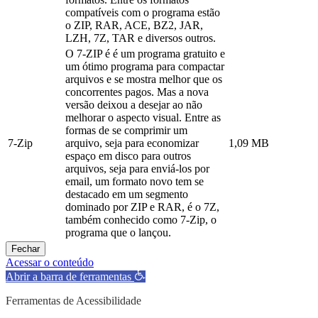
compatíveis com o programa estão
o ZIP, RAR, ACE, BZ2, JAR,
LZH, 7Z, TAR e diversos outros.
O 7-ZIP é é um programa gratuito e
um ótimo programa para compactar
arquivos e se mostra melhor que os
concorrentes pagos. Mas a nova
versão deixou a desejar ao não
melhorar o aspecto visual. Entre as
formas de se comprimir um
7-Zip
arquivo, seja para economizar
1,09 MB
espaço em disco para outros
arquivos, seja para enviá-los por
email, um formato novo tem se
destacado em um segmento
dominado por ZIP e RAR, é o 7Z,
também conhecido como 7-Zip, o
programa que o lançou.
Fechar
Acessar o conteúdo
Abrir a barra de ferramentas
Ferramentas de Acessibilidade