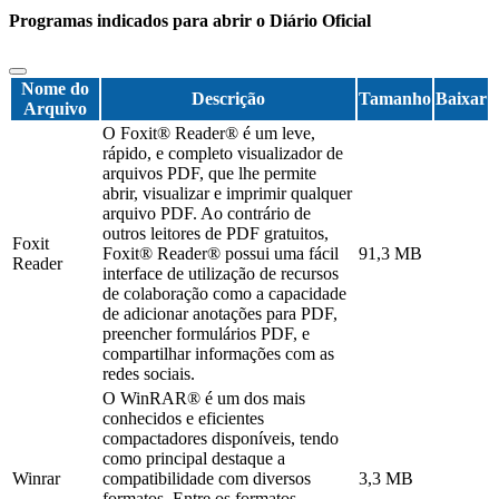
Programas indicados para abrir o Diário Oficial
Nome do
Descrição
Tamanho
Baixar
Arquivo
O Foxit® Reader® é um leve,
rápido, e completo visualizador de
arquivos PDF, que lhe permite
abrir, visualizar e imprimir qualquer
arquivo PDF. Ao contrário de
outros leitores de PDF gratuitos,
Foxit
Foxit® Reader® possui uma fácil
91,3 MB
Reader
interface de utilização de recursos
de colaboração como a capacidade
de adicionar anotações para PDF,
preencher formulários PDF, e
compartilhar informações com as
redes sociais.
O WinRAR® é um dos mais
conhecidos e eficientes
compactadores disponíveis, tendo
como principal destaque a
Winrar
compatibilidade com diversos
3,3 MB
formatos. Entre os formatos