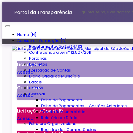
Portal da Transparência
quinta-feira, 6 de agosto
Home [H]
Acesso a Informação [A]
Regulamentação Lei 14.133
Conhecendo a Lei nº 12.527/2011
Portarias
Decretos
Licitações
Prestação de Contas
Acessar
Diário Oficial do Município
Editais
Contratos
Ofícios
Pessoal
Acessar
Folha de Pagamento
Folha de Pagamentos – Gestões Anteriores
Licitações Covid-19
Tabela Remuneratória
Relatório de Diárias
Acessar
Estrutura Organizacional
Registro das Competências