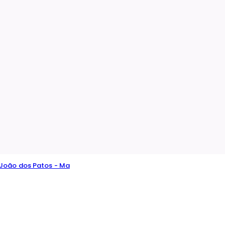
o João dos Patos - Ma
icia o controle social pelos cidadãos ao disponibilizar dados e i