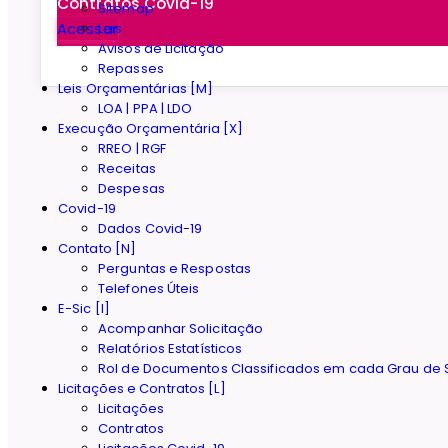
Contratos Covid-19
Sitemap
Acessar
Leis
Avisos de Licitação
Repasses
Leis Orçamentárias [M]
LOA | PPA | LDO
Execução Orçamentária [X]
RREO | RGF
Receitas
Despesas
Covid-19
Dados Covid-19
Contato [N]
Perguntas e Respostas
Telefones Úteis
E-Sic [I]
Acompanhar Solicitação
Relatórios Estatísticos
Rol de Documentos Classificados em cada Grau de S
Licitações e Contratos [L]
Licitações
Contratos