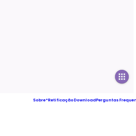
Sobre
*Retificação
Download
Perguntas Freque
nformações públicas do mesmo, além de oferecer ferramenta para