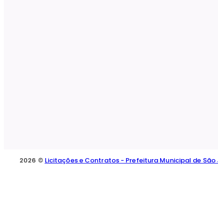
2026 ©
Licitações e Contratos - Prefeitura Municipal de Sã
Sobre o Portal da Transparência
O Portal da Transparência é uma iniciativa do Municíoio que prop