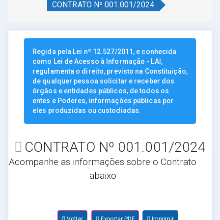
CONTRATO Nº 001.001/2024
Regida pela Lei nº 12.527/2011, e conhecida
como Lei de Acesso à Informação - LAI,
regulamenta o direito, previsto na Constituição,
de qualquer pessoa solicitar e receber dos
órgãos e entidades públicos, de todos os
entes e Poderes, informações públicas por
eles produzidas ou custodiadas.
CONTRATO Nº 001.001/2024
Acompanhe as informações sobre o Contrato
abaixo
Voltar
Exportar PDF
Imprimir