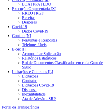
LOA | PPA | LDO
Execução Orçamentária [X]
RREO | RGF
Receitas
Despesas
Covid-19
Dados Covid-19
Contato [N]
Perguntas e Respostas
Telefones Úteis
E-Sic [I]
Acompanhar Solicitação
Relatórios Estatísticos
Rol de Documentos Classificados em cada Grau de
Sigilo
Licitações e Contratos [L]
Licitações
Contratos
Licitações Covid-19
Dispensa
Inexigibilidade
Ata de Adesão - SRP
Portal da Transparência