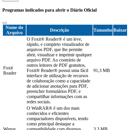
Programas indicados para abrir o Diário Oficial
Nome do
Descrição
Tamanho
Baixar
Arquivo
O Foxit® Reader® é um leve,
rápido, e completo visualizador de
arquivos PDF, que lhe permite
abrir, visualizar e imprimir qualquer
arquivo PDF. Ao contrário de
outros leitores de PDF gratuitos,
Foxit
Foxit® Reader® possui uma fácil
91,3 MB
Reader
interface de utilização de recursos
de colaboração como a capacidade
de adicionar anotações para PDF,
preencher formulários PDF, e
compartilhar informações com as
redes sociais.
O WinRAR® é um dos mais
conhecidos e eficientes
compactadores disponíveis, tendo
como principal destaque a
Winrar
compatibilidade com diversos
3,3 MB