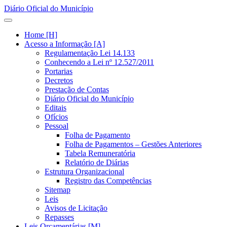
Diário Oficial do Município
Home [H]
Acesso a Informação [A]
Regulamentação Lei 14.133
Conhecendo a Lei nº 12.527/2011
Portarias
Decretos
Prestação de Contas
Diário Oficial do Município
Editais
Ofícios
Pessoal
Folha de Pagamento
Folha de Pagamentos – Gestões Anteriores
Tabela Remuneratória
Relatório de Diárias
Estrutura Organizacional
Registro das Competências
Sitemap
Leis
Avisos de Licitação
Repasses
Leis Orçamentárias [M]