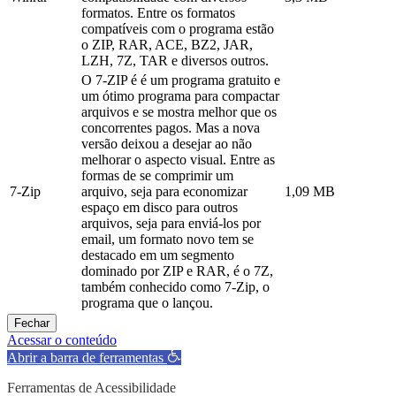
formatos. Entre os formatos
compatíveis com o programa estão
o ZIP, RAR, ACE, BZ2, JAR,
LZH, 7Z, TAR e diversos outros.
O 7-ZIP é é um programa gratuito e
um ótimo programa para compactar
arquivos e se mostra melhor que os
concorrentes pagos. Mas a nova
versão deixou a desejar ao não
melhorar o aspecto visual. Entre as
formas de se comprimir um
7-Zip
arquivo, seja para economizar
1,09 MB
espaço em disco para outros
arquivos, seja para enviá-los por
email, um formato novo tem se
destacado em um segmento
dominado por ZIP e RAR, é o 7Z,
também conhecido como 7-Zip, o
programa que o lançou.
Fechar
Acessar o conteúdo
Abrir a barra de ferramentas
Ferramentas de Acessibilidade