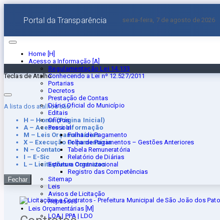
Portal da Transparência
sexta-feira, 7 de agosto de 2026
Home [H]
Acesso a Informação [A]
Regulamentação Lei 14.133
Conhecendo a Lei nº 12.527/2011
Teclas de Atalho
Portarias
Decretos
Prestação de Contas
Diário Oficial do Município
A lista dos atalhos são:
Editais
H – Home (Página Inicial)
Ofícios
A – Acesse à Informação
Pessoal
M – Leis Orçamentárias
Folha de Pagamento
X – Execução Orçamentária
Folha de Pagamentos – Gestões Anteriores
N – Contato
Tabela Remuneratória
I – E-Sic
Relatório de Diárias
L – Licitações e Contratos
Estrutura Organizacional
Registro das Competências
Sitemap
Fechar
Leis
Avisos de Licitação
Repasses
Leis Orçamentárias [M]
LOA | PPA | LDO