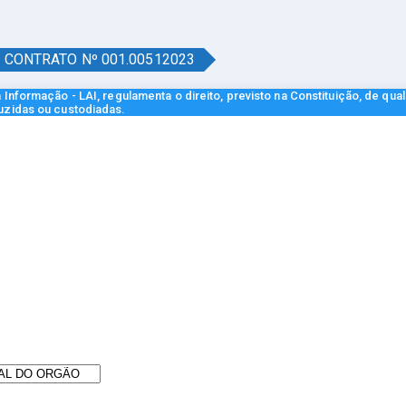
CONTRATO Nº 001.00512023
Informação - LAI, regulamenta o direito, previsto na Constituição, de qua
uzidas ou custodiadas.