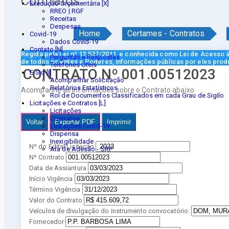
Contratos
Execução Orçamentária [X]
RREO | RGF
Receitas
Despesas
Home
Certames - Contratos
Covid-19
Dados Covid-19
Contato [N]
Regida pela Lei nº 12.527/2011, e conhecida como Lei de Acesso à 
Perguntas e Respostas
de todos os entes e Poderes, informações públicas por eles prod
Telefones Úteis
CONTRATO Nº 001.00512023
E-Sic [I]
Acompanhar Solicitação
Relatórios Estatísticos
Acompanhe as informações sobre o Contrato abaixo
Rol de Documentos Classificados em cada Grau de Sigilo
Licitações e Contratos [L]
Licitações
Contratos
Voltar
Exportar PDF
Imprimir
Licitações Covid-19
Dispensa
Inexigibilidade
Nº do Edital Licitação
Ata de Adesão - SRP
Nº Contrato
Data de Assiantura
Início Vigência
Término Vigência
Valor do Contrato
Veículos de divulgação do instrumento convocatório:
Fornecedor