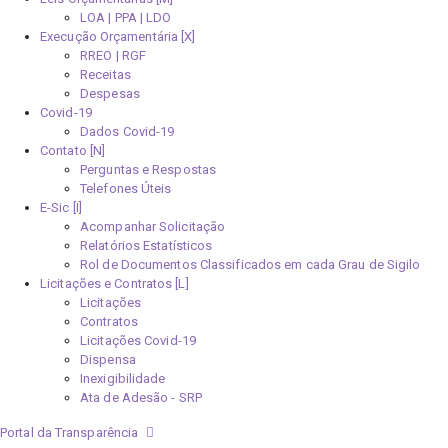
LOA | PPA | LDO
Execução Orçamentária [X]
RREO | RGF
Receitas
Despesas
Covid-19
Dados Covid-19
Contato [N]
Perguntas e Respostas
Telefones Úteis
E-Sic [I]
Acompanhar Solicitação
Relatórios Estatísticos
Rol de Documentos Classificados em cada Grau de Sigilo
Licitações e Contratos [L]
Licitações
Contratos
Licitações Covid-19
Dispensa
Inexigibilidade
Ata de Adesão - SRP
Portal da Transparência