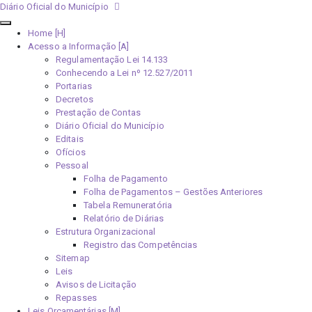
Diário Oficial do Município
Home [H]
Acesso a Informação [A]
Regulamentação Lei 14.133
Conhecendo a Lei nº 12.527/2011
Portarias
Decretos
Prestação de Contas
Diário Oficial do Município
Editais
Ofícios
Pessoal
Folha de Pagamento
Folha de Pagamentos – Gestões Anteriores
Tabela Remuneratória
Relatório de Diárias
Estrutura Organizacional
Registro das Competências
Sitemap
Leis
Avisos de Licitação
Repasses
Leis Orçamentárias [M]