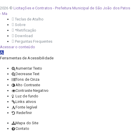
2026 ©
Licitações e Contratos - Prefeitura Municipal de São João dos Patos
- Ma
Teclas de Atalho
Sobre
*Retificação
Download
Perguntas Frequentes
Acessar o conteúdo
Abrir a barra de ferramentas
Ferramentas de Acessibilidade
Aumentar Texto
Decrease Text
Tons de Cinza
Alto Contraste
Contraste Negativo
Luz de fundo
Links ativos
Fonte legível
Redefinir
Mapa do Site
Contato