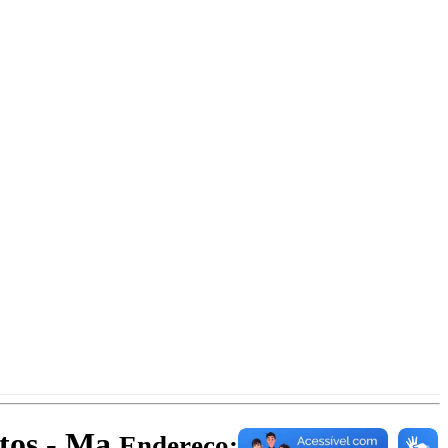
atos - Ma
Endereço: Av. Getúlio