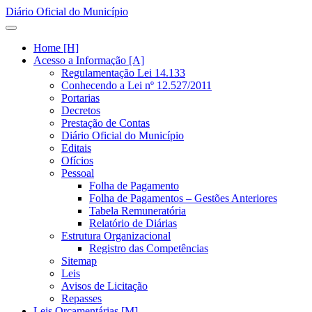
Diário Oficial do Município
Home [H]
Acesso a Informação [A]
Regulamentação Lei 14.133
Conhecendo a Lei nº 12.527/2011
Portarias
Decretos
Prestação de Contas
Diário Oficial do Município
Editais
Ofícios
Pessoal
Folha de Pagamento
Folha de Pagamentos – Gestões Anteriores
Tabela Remuneratória
Relatório de Diárias
Estrutura Organizacional
Registro das Competências
Sitemap
Leis
Avisos de Licitação
Repasses
Leis Orçamentárias [M]