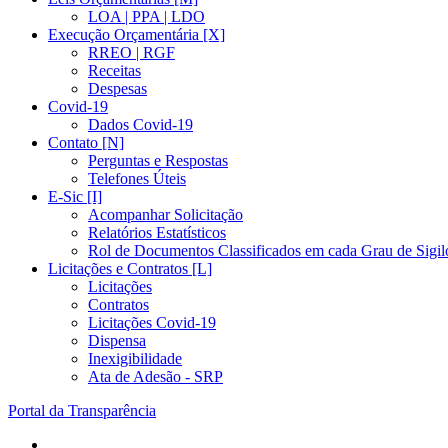
LOA | PPA | LDO
Execução Orçamentária [X]
RREO | RGF
Receitas
Despesas
Covid-19
Dados Covid-19
Contato [N]
Perguntas e Respostas
Telefones Úteis
E-Sic [I]
Acompanhar Solicitação
Relatórios Estatísticos
Rol de Documentos Classificados em cada Grau de Sigil
Licitações e Contratos [L]
Licitações
Contratos
Licitações Covid-19
Dispensa
Inexigibilidade
Ata de Adesão - SRP
Portal da Transparência