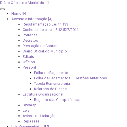
Diário Oficial do Município
Home [H]
Acesso a Informação [A]
Regulamentação Lei 14.133
Conhecendo a Lei nº 12.527/2011
Portarias
Decretos
Prestação de Contas
Diário Oficial do Município
Editais
Ofícios
Pessoal
Folha de Pagamento
Folha de Pagamentos – Gestões Anteriores
Tabela Remuneratória
Relatório de Diárias
Estrutura Organizacional
Registro das Competências
Sitemap
Leis
Avisos de Licitação
Repasses
Leis Orçamentárias [M]