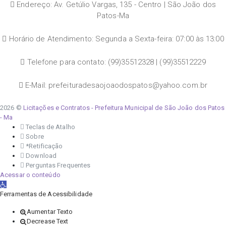
Endereço: Av. Getúlio Vargas, 135 - Centro | São João dos
Patos-Ma
Horário de Atendimento: Segunda a Sexta-feira: 07:00 às 13:00
Telefone para contato: (99)35512328 | (99)35512229
E-Mail: prefeituradesaojoaodospatos@yahoo.com.br
2026 ©
Licitações e Contratos - Prefeitura Municipal de São João dos Patos
- Ma
Teclas de Atalho
Sobre
*Retificação
Download
Perguntas Frequentes
Acessar o conteúdo
Abrir a barra de ferramentas
Ferramentas de Acessibilidade
Aumentar Texto
Decrease Text