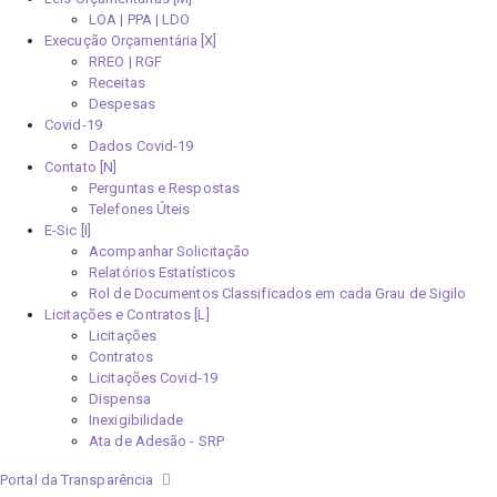
LOA | PPA | LDO
Execução Orçamentária [X]
RREO | RGF
Receitas
Despesas
Covid-19
Dados Covid-19
Contato [N]
Perguntas e Respostas
Telefones Úteis
E-Sic [I]
Acompanhar Solicitação
Relatórios Estatísticos
Rol de Documentos Classificados em cada Grau de Sigilo
Licitações e Contratos [L]
Licitações
Contratos
Licitações Covid-19
Dispensa
Inexigibilidade
Ata de Adesão - SRP
Portal da Transparência