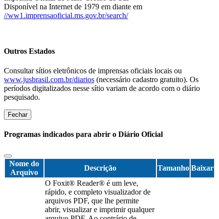
Disponível na Internet de 1979 em diante em
//ww1.imprensaoficial.ms.gov.br/search/
Outros Estados
Consultar sítios eletrônicos de imprensas oficiais locais ou
www.jusbrasil.com.br/diarios
(necessário cadastro gratuito). Os
períodos digitalizados nesse sítio variam de acordo com o diário
pesquisado.
Fechar
Programas indicados para abrir o Diário Oficial
Nome do
Descrição
Tamanho
Baixar
Arquivo
O Foxit® Reader® é um leve,
rápido, e completo visualizador de
arquivos PDF, que lhe permite
abrir, visualizar e imprimir qualquer
arquivo PDF. Ao contrário de