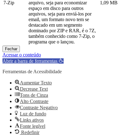
7-Zip
arquivo, seja para economizar
1,09 MB
espaço em disco para outros
arquivos, seja para enviá-los por
email, um formato novo tem se
destacado em um segmento
dominado por ZIP e RAR, é o 7Z,
também conhecido como 7-Zip, o
programa que o lançou.
Fechar
Acessar o conteúdo
Abrir a barra de ferramentas
Ferramentas de Acessibilidade
Aumentar Texto
Decrease Text
Tons de Cinza
Alto Contraste
Contraste Negativo
Luz de fundo
Links ativos
Fonte legível
Redefinir