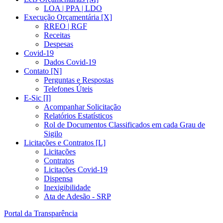
LOA | PPA | LDO
Execução Orçamentária [X]
RREO | RGF
Receitas
Despesas
Covid-19
Dados Covid-19
Contato [N]
Perguntas e Respostas
Telefones Úteis
E-Sic [I]
Acompanhar Solicitação
Relatórios Estatísticos
Rol de Documentos Classificados em cada Grau de
Sigilo
Licitações e Contratos [L]
Licitações
Contratos
Licitações Covid-19
Dispensa
Inexigibilidade
Ata de Adesão - SRP
Portal da Transparência