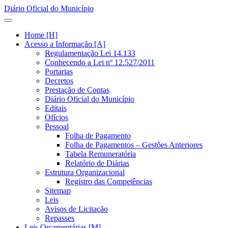
Diário Oficial do Município
Home [H]
Acesso a Informação [A]
Regulamentação Lei 14.133
Conhecendo a Lei nº 12.527/2011
Portarias
Decretos
Prestação de Contas
Diário Oficial do Município
Editais
Ofícios
Pessoal
Folha de Pagamento
Folha de Pagamentos – Gestões Anteriores
Tabela Remuneratória
Relatório de Diárias
Estrutura Organizacional
Registro das Competências
Sitemap
Leis
Avisos de Licitação
Repasses
Leis Orçamentárias [M]