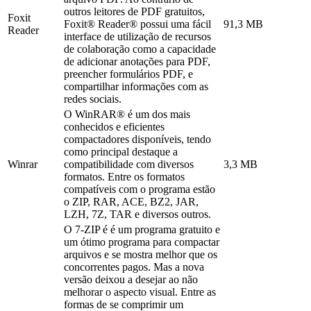
outros leitores de PDF gratuitos,
Foxit
Foxit® Reader® possui uma fácil
91,3 MB
Reader
interface de utilização de recursos
de colaboração como a capacidade
de adicionar anotações para PDF,
preencher formulários PDF, e
compartilhar informações com as
redes sociais.
O WinRAR® é um dos mais
conhecidos e eficientes
compactadores disponíveis, tendo
como principal destaque a
Winrar
compatibilidade com diversos
3,3 MB
formatos. Entre os formatos
compatíveis com o programa estão
o ZIP, RAR, ACE, BZ2, JAR,
LZH, 7Z, TAR e diversos outros.
O 7-ZIP é é um programa gratuito e
um ótimo programa para compactar
arquivos e se mostra melhor que os
concorrentes pagos. Mas a nova
versão deixou a desejar ao não
melhorar o aspecto visual. Entre as
formas de se comprimir um