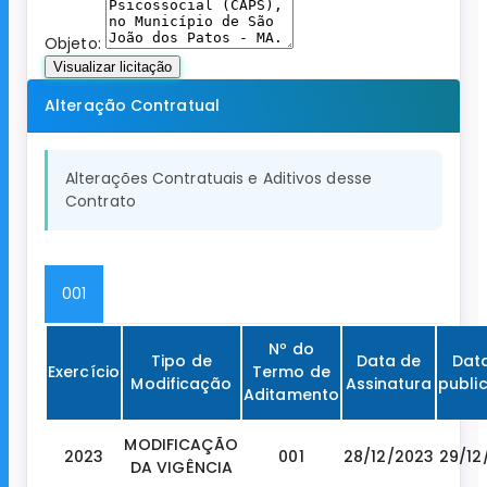
Objeto:
Visualizar licitação
Alteração Contratual
Alterações Contratuais e Aditivos desse
Contrato
001
Nº do
Tipo de
Data de
Dat
Exercício
Termo de
Modificação
Assinatura
publi
Aditamento
MODIFICAÇÃO
2023
001
28/12/2023
29/12
DA VIGÊNCIA