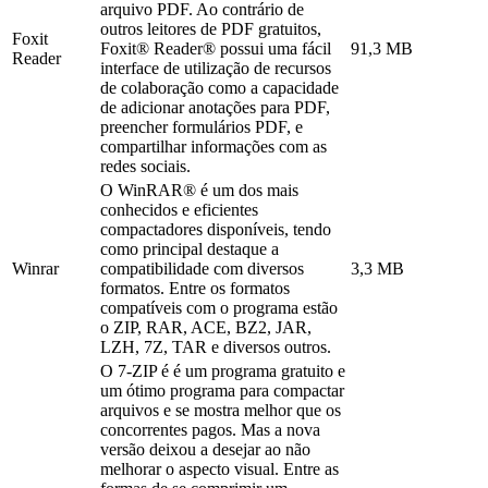
arquivo PDF. Ao contrário de
outros leitores de PDF gratuitos,
Foxit
Foxit® Reader® possui uma fácil
91,3 MB
Reader
interface de utilização de recursos
de colaboração como a capacidade
de adicionar anotações para PDF,
preencher formulários PDF, e
compartilhar informações com as
redes sociais.
O WinRAR® é um dos mais
conhecidos e eficientes
compactadores disponíveis, tendo
como principal destaque a
Winrar
compatibilidade com diversos
3,3 MB
formatos. Entre os formatos
compatíveis com o programa estão
o ZIP, RAR, ACE, BZ2, JAR,
LZH, 7Z, TAR e diversos outros.
O 7-ZIP é é um programa gratuito e
um ótimo programa para compactar
arquivos e se mostra melhor que os
concorrentes pagos. Mas a nova
versão deixou a desejar ao não
melhorar o aspecto visual. Entre as