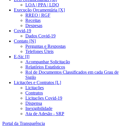
LOA | PPA | LDO
Execução Orçamentária [X]
RREO | RGF
Receitas
Despesas
Covid-19
Dados Covid-19
Contato [N]
Perguntas e Respostas
Telefones Úteis
E-Sic [I]
Acompanhar Solicitação
Relatórios Estatísticos
Rol de Documentos Classificados em cada Grau de
Sigilo
Licitações e Contratos [L]
Licitações
Contratos
Licitações Covid-19
Dispensa
Inexigibilidade
Ata de Adesão - SRP
Portal da Transparência