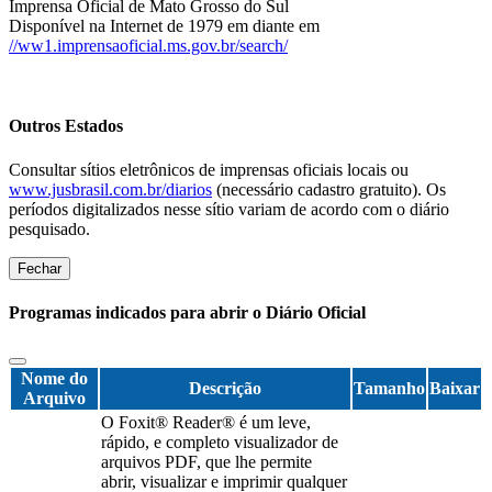
Imprensa Oficial de Mato Grosso do Sul
Disponível na Internet de 1979 em diante em
//ww1.imprensaoficial.ms.gov.br/search/
Outros Estados
Consultar sítios eletrônicos de imprensas oficiais locais ou
www.jusbrasil.com.br/diarios
(necessário cadastro gratuito). Os
períodos digitalizados nesse sítio variam de acordo com o diário
pesquisado.
Fechar
Programas indicados para abrir o Diário Oficial
Nome do
Descrição
Tamanho
Baixar
Arquivo
O Foxit® Reader® é um leve,
rápido, e completo visualizador de
arquivos PDF, que lhe permite
abrir, visualizar e imprimir qualquer