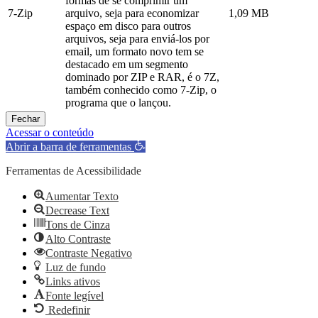
formas de se comprimir um
7-Zip
arquivo, seja para economizar
1,09 MB
espaço em disco para outros
arquivos, seja para enviá-los por
email, um formato novo tem se
destacado em um segmento
dominado por ZIP e RAR, é o 7Z,
também conhecido como 7-Zip, o
programa que o lançou.
Fechar
Acessar o conteúdo
Abrir a barra de ferramentas
Ferramentas de Acessibilidade
Aumentar Texto
Decrease Text
Tons de Cinza
Alto Contraste
Contraste Negativo
Luz de fundo
Links ativos
Fonte legível
Redefinir