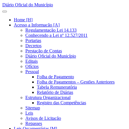
Diário Oficial do Município
Home [H]
Acesso a Informação [A]
Regulamentação Lei 14.133
Conhecendo a Lei nº 12.527/2011
Portarias
Decretos
Prestação de Contas
Diário Oficial do Município
Editais
Ofícios
Pessoal
Folha de Pagamento
Folha de Pagamentos – Gestões Anteriores
Tabela Remuneratória
Relatório de Diárias
Estrutura Organizacional
Registro das Competências
Sitemap
Leis
Avisos de Licitação
Repasses
Leis Orçamentárias [M]