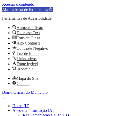
Acessar o conteúdo
Abrir a barra de ferramentas
Ferramentas de Acessibilidade
Aumentar Texto
Decrease Text
Tons de Cinza
Alto Contraste
Contraste Negativo
Luz de fundo
Links ativos
Fonte legível
Redefinir
Mapa do Site
Contato
Diário Oficial do Município
Home [H]
Acesso a Informação [A]
Regulamentação Lei 14.133