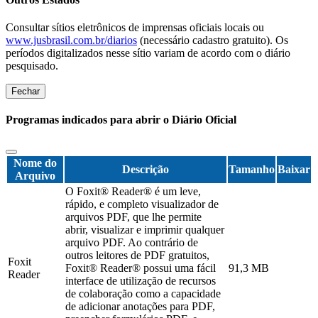
Consultar sítios eletrônicos de imprensas oficiais locais ou
www.jusbrasil.com.br/diarios
(necessário cadastro gratuito). Os
períodos digitalizados nesse sítio variam de acordo com o diário
pesquisado.
Fechar
Programas indicados para abrir o Diário Oficial
Nome do
Descrição
Tamanho
Baixar
Arquivo
O Foxit® Reader® é um leve,
rápido, e completo visualizador de
arquivos PDF, que lhe permite
abrir, visualizar e imprimir qualquer
arquivo PDF. Ao contrário de
outros leitores de PDF gratuitos,
Foxit
Foxit® Reader® possui uma fácil
91,3 MB
Reader
interface de utilização de recursos
de colaboração como a capacidade
de adicionar anotações para PDF,