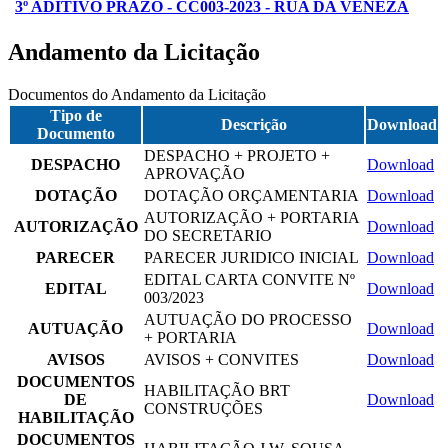
3º ADITIVO PRAZO - CC003-2023 - RUA DA VENEZA
Andamento da Licitação
Documentos do Andamento da Licitação
Tipo de
Descrição
Download
Documento
DESPACHO + PROJETO +
DESPACHO
Download
APROVAÇÃO
DOTAÇÃO
DOTAÇÃO ORÇAMENTARIA
Download
AUTORIZAÇÃO + PORTARIA
AUTORIZAÇÃO
Download
DO SECRETARIO
PARECER
PARECER JURIDICO INICIAL
Download
EDITAL CARTA CONVITE Nº
EDITAL
Download
003/2023
AUTUAÇÃO DO PROCESSO
AUTUAÇÃO
Download
+ PORTARIA
AVISOS
AVISOS + CONVITES
Download
DOCUMENTOS
HABILITAÇÃO BRT
DE
Download
CONSTRUÇÕES
HABILITAÇÃO
DOCUMENTOS