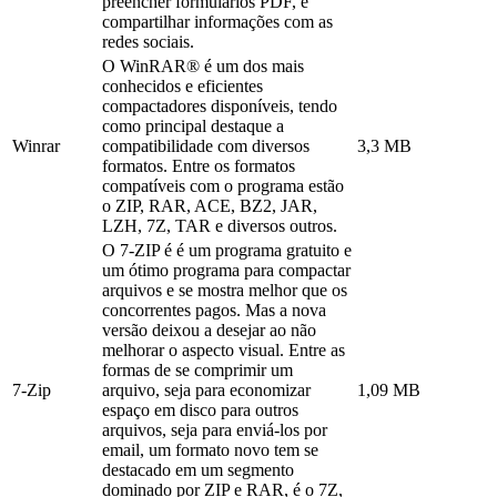
preencher formulários PDF, e
compartilhar informações com as
redes sociais.
O WinRAR® é um dos mais
conhecidos e eficientes
compactadores disponíveis, tendo
como principal destaque a
Winrar
compatibilidade com diversos
3,3 MB
formatos. Entre os formatos
compatíveis com o programa estão
o ZIP, RAR, ACE, BZ2, JAR,
LZH, 7Z, TAR e diversos outros.
O 7-ZIP é é um programa gratuito e
um ótimo programa para compactar
arquivos e se mostra melhor que os
concorrentes pagos. Mas a nova
versão deixou a desejar ao não
melhorar o aspecto visual. Entre as
formas de se comprimir um
7-Zip
arquivo, seja para economizar
1,09 MB
espaço em disco para outros
arquivos, seja para enviá-los por
email, um formato novo tem se
destacado em um segmento
dominado por ZIP e RAR, é o 7Z,