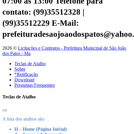
07:00 às 13:00
Telefone para
contato: (99)35512328 |
(99)35512229
E-Mail:
prefeituradesaojoaodospatos@yahoo
2026 ©
Licitações e Contratos - Prefeitura Municipal de São João
dos Patos - Ma
Teclas de Atalho
Sobre
*Retificação
Download
Perguntas Frequentes
Teclas de Atalho
A lista dos atalhos são:
H – Home (Página Inicial)