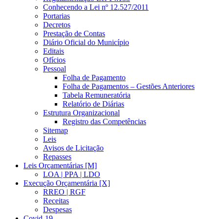
Conhecendo a Lei nº 12.527/2011
Portarias
Decretos
Prestação de Contas
Diário Oficial do Município
Editais
Ofícios
Pessoal
Folha de Pagamento
Folha de Pagamentos – Gestões Anteriores
Tabela Remuneratória
Relatório de Diárias
Estrutura Organizacional
Registro das Competências
Sitemap
Leis
Avisos de Licitação
Repasses
Leis Orçamentárias [M]
LOA | PPA | LDO
Execução Orçamentária [X]
RREO | RGF
Receitas
Despesas
Covid-19