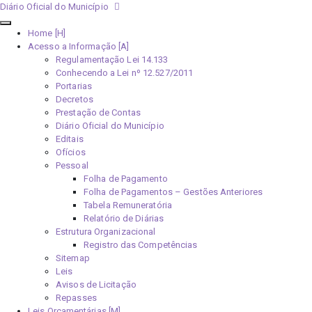
Diário Oficial do Município
Home [H]
Acesso a Informação [A]
Regulamentação Lei 14.133
Conhecendo a Lei nº 12.527/2011
Portarias
Decretos
Prestação de Contas
Diário Oficial do Município
Editais
Ofícios
Pessoal
Folha de Pagamento
Folha de Pagamentos – Gestões Anteriores
Tabela Remuneratória
Relatório de Diárias
Estrutura Organizacional
Registro das Competências
Sitemap
Leis
Avisos de Licitação
Repasses
Leis Orçamentárias [M]