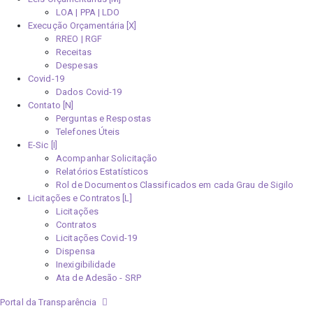
LOA | PPA | LDO
Execução Orçamentária [X]
RREO | RGF
Receitas
Despesas
Covid-19
Dados Covid-19
Contato [N]
Perguntas e Respostas
Telefones Úteis
E-Sic [I]
Acompanhar Solicitação
Relatórios Estatísticos
Rol de Documentos Classificados em cada Grau de Sigilo
Licitações e Contratos [L]
Licitações
Contratos
Licitações Covid-19
Dispensa
Inexigibilidade
Ata de Adesão - SRP
Portal da Transparência