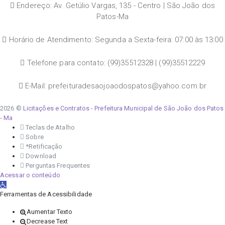
Endereço: Av. Getúlio Vargas, 135 - Centro | São João dos
Patos-Ma
Horário de Atendimento: Segunda a Sexta-feira: 07:00 às 13:00
Telefone para contato: (99)35512328 | (99)35512229
E-Mail: prefeituradesaojoaodospatos@yahoo.com.br
2026 ©
Licitações e Contratos - Prefeitura Municipal de São João dos Patos
- Ma
Teclas de Atalho
Sobre
*Retificação
Download
Perguntas Frequentes
Acessar o conteúdo
Abrir a barra de ferramentas
Ferramentas de Acessibilidade
Aumentar Texto
Decrease Text