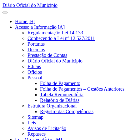
Diário Oficial do Município
Home [H]
Acesso a Informação [A]
Regulamentação Lei 14.133
Conhecendo a Lei nº 12.527/2011
Portarias
Decretos
Prestação de Contas
Diário Oficial do Município
Editais
Ofícios
Pessoal
Folha de Pagamento
Folha de Pagamentos – Gestões Anteriores
Tabela Remuneratória
Relatório de Diárias
Estrutura Organizacional
Registro das Competências
Sitemap
Leis
Avisos de Licitação
Repasses
Leis Orçamentárias [M]