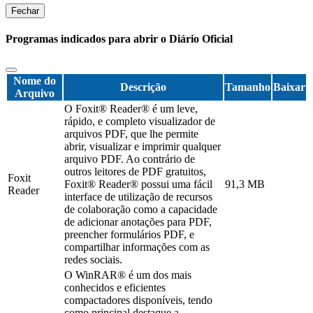
Fechar
Programas indicados para abrir o Diário Oficial
Nome do
Descrição
Tamanho
Baixar
Arquivo
O Foxit® Reader® é um leve,
rápido, e completo visualizador de
arquivos PDF, que lhe permite
abrir, visualizar e imprimir qualquer
arquivo PDF. Ao contrário de
outros leitores de PDF gratuitos,
Foxit
Foxit® Reader® possui uma fácil
91,3 MB
Reader
interface de utilização de recursos
de colaboração como a capacidade
de adicionar anotações para PDF,
preencher formulários PDF, e
compartilhar informações com as
redes sociais.
O WinRAR® é um dos mais
conhecidos e eficientes
compactadores disponíveis, tendo
como principal destaque a