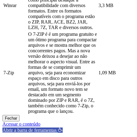
Winrar
compatibilidade com diversos
3,3 MB
formatos. Entre os formatos
compatíveis com o programa estão
o ZIP, RAR, ACE, BZ2, JAR,
LZH, 7Z, TAR e diversos outros.
O 7-ZIP é é um programa gratuito e
um ótimo programa para compactar
arquivos e se mostra melhor que os
concorrentes pagos. Mas a nova
versão deixou a desejar ao não
melhorar o aspecto visual. Entre as
formas de se comprimir um
7-Zip
arquivo, seja para economizar
1,09 MB
espaço em disco para outros
arquivos, seja para enviá-los por
email, um formato novo tem se
destacado em um segmento
dominado por ZIP e RAR, é o 7Z,
também conhecido como 7-Zip, o
programa que o lançou.
Fechar
Acessar o conteúdo
Abrir a barra de ferramentas