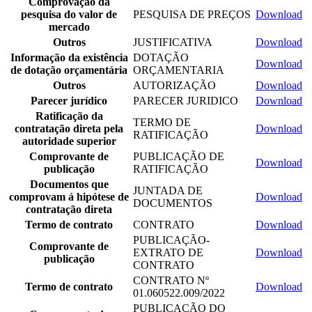
Comprovação da
pesquisa do valor de
PESQUISA DE PREÇOS
Download
mercado
Outros
JUSTIFICATIVA
Download
Informação da existência
DOTAÇÃO
Download
de dotação orçamentária
ORÇAMENTARIA
Outros
AUTORIZAÇÃO
Download
Parecer jurídico
PARECER JURIDICO
Download
Ratificação da
TERMO DE
contratação direta pela
Download
RATIFICAÇÃO
autoridade superior
Comprovante de
PUBLICAÇÃO DE
Download
publicação
RATIFICAÇÃO
Documentos que
JUNTADA DE
comprovam á hipótese de
Download
DOCUMENTOS
contratação direta
Termo de contrato
CONTRATO
Download
PUBLICAÇÃO-
Comprovante de
EXTRATO DE
Download
publicação
CONTRATO
CONTRATO Nº
Termo de contrato
Download
01.060522.009/2022
PUBLICAÇÃO DO