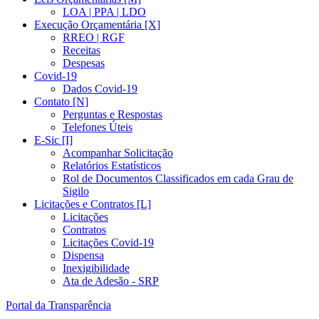
LOA | PPA | LDO
Execução Orçamentária [X]
RREO | RGF
Receitas
Despesas
Covid-19
Dados Covid-19
Contato [N]
Perguntas e Respostas
Telefones Úteis
E-Sic [I]
Acompanhar Solicitação
Relatórios Estatísticos
Rol de Documentos Classificados em cada Grau de
Sigilo
Licitações e Contratos [L]
Licitações
Contratos
Licitações Covid-19
Dispensa
Inexigibilidade
Ata de Adesão - SRP
Portal da Transparência