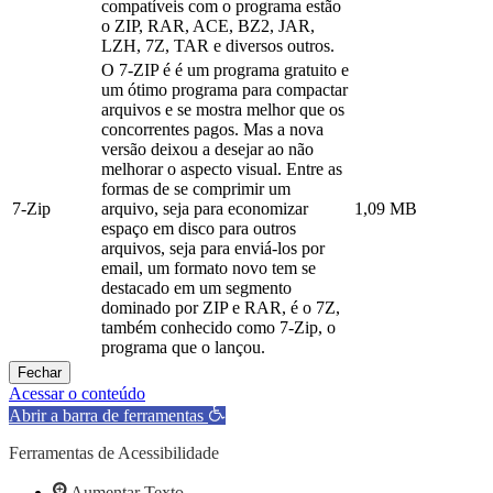
compatíveis com o programa estão
o ZIP, RAR, ACE, BZ2, JAR,
LZH, 7Z, TAR e diversos outros.
O 7-ZIP é é um programa gratuito e
um ótimo programa para compactar
arquivos e se mostra melhor que os
concorrentes pagos. Mas a nova
versão deixou a desejar ao não
melhorar o aspecto visual. Entre as
formas de se comprimir um
7-Zip
arquivo, seja para economizar
1,09 MB
espaço em disco para outros
arquivos, seja para enviá-los por
email, um formato novo tem se
destacado em um segmento
dominado por ZIP e RAR, é o 7Z,
também conhecido como 7-Zip, o
programa que o lançou.
Fechar
Acessar o conteúdo
Abrir a barra de ferramentas
Ferramentas de Acessibilidade
Aumentar Texto