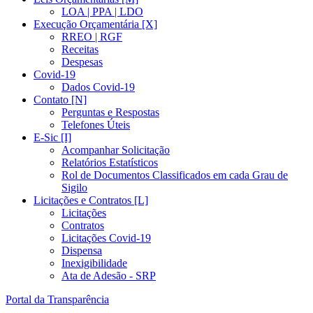
LOA | PPA | LDO
Execução Orçamentária [X]
RREO | RGF
Receitas
Despesas
Covid-19
Dados Covid-19
Contato [N]
Perguntas e Respostas
Telefones Úteis
E-Sic [I]
Acompanhar Solicitação
Relatórios Estatísticos
Rol de Documentos Classificados em cada Grau de
Sigilo
Licitações e Contratos [L]
Licitações
Contratos
Licitações Covid-19
Dispensa
Inexigibilidade
Ata de Adesão - SRP
Portal da Transparência