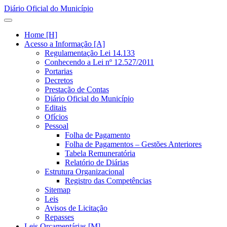
Diário Oficial do Município
Home [H]
Acesso a Informação [A]
Regulamentação Lei 14.133
Conhecendo a Lei nº 12.527/2011
Portarias
Decretos
Prestação de Contas
Diário Oficial do Município
Editais
Ofícios
Pessoal
Folha de Pagamento
Folha de Pagamentos – Gestões Anteriores
Tabela Remuneratória
Relatório de Diárias
Estrutura Organizacional
Registro das Competências
Sitemap
Leis
Avisos de Licitação
Repasses
Leis Orçamentárias [M]