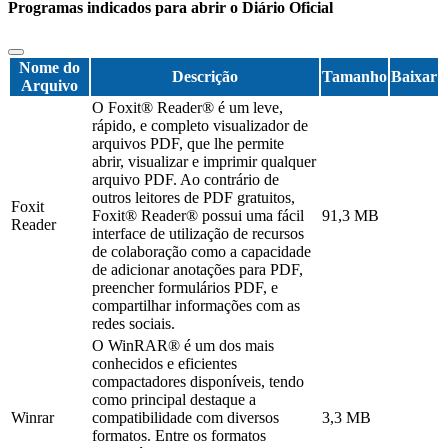
Programas indicados para abrir o Diário Oficial
Nome do
Descrição
Tamanho
Baixar
Arquivo
O Foxit® Reader® é um leve,
rápido, e completo visualizador de
arquivos PDF, que lhe permite
abrir, visualizar e imprimir qualquer
arquivo PDF. Ao contrário de
outros leitores de PDF gratuitos,
Foxit
Foxit® Reader® possui uma fácil
91,3 MB
Reader
interface de utilização de recursos
de colaboração como a capacidade
de adicionar anotações para PDF,
preencher formulários PDF, e
compartilhar informações com as
redes sociais.
O WinRAR® é um dos mais
conhecidos e eficientes
compactadores disponíveis, tendo
como principal destaque a
Winrar
compatibilidade com diversos
3,3 MB
formatos. Entre os formatos