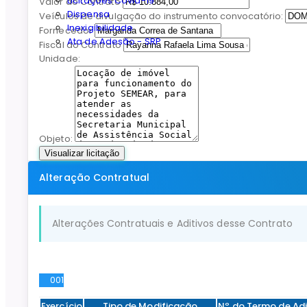
Licitações Covid-19
Valor do Contrato
Dispensa
Veículos de divulgação do instrumento convocatório:
Inexigibilidade
Fornecedor
Ata de Adesão - SRP
Fiscal do Contrato
Unidade:
Objeto:
Visualizar licitação
Alteração Contratual
Alterações Contratuais e Aditivos desse Contrato
001
Exercício
Tipo de Modificação
Nº do Termo de Ad