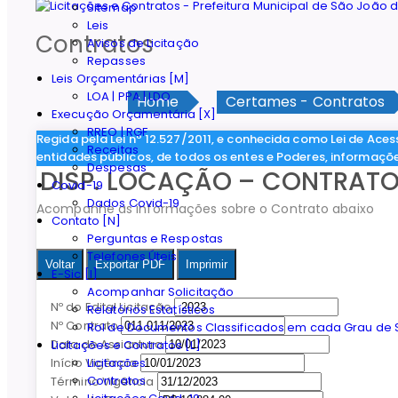
Sitemap
Leis
Contratos
Avisos de Licitação
Repasses
Leis Orçamentárias [M]
LOA | PPA | LDO
Home
Certames - Contratos
Execução Orçamentária [X]
RREO | RGF
Regida pela Lei nº 12.527/2011, e conhecida como Lei de Aces
Receitas
entidades públicos, de todos os entes e Poderes, informaçõ
Despesas
DISP. LOCAÇÃO – CONTRATO N
Covid-19
Dados Covid-19
Acompanhe as informações sobre o Contrato abaixo
Contato [N]
Perguntas e Respostas
Telefones Úteis
Voltar
Exportar PDF
Imprimir
E-Sic [I]
Acompanhar Solicitação
Nº do Edital Licitação
Relatórios Estatísticos
Nº Contrato
Rol de Documentos Classificados em cada Grau de S
Data de Assiantura
Licitações e Contratos [L]
Licitações
Início Vigência
Contratos
Término Vigência