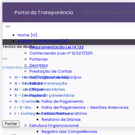
Portal da Transparência
domingo, 9 de agosto de
Home [H]
Acesso a Informação [A]
Teclas de Atalho
Regulamentação Lei 14.133
Conhecendo a Lei nº 12.527/2011
Portarias
Decretos
A lista dos atalhos são:
Prestação de Contas
H – Home (Página Inicial)
Diário Oficial do Município
A – Acesse à Informação
Editais
M – Leis Orçamentárias
Ofícios
X – Execução Orçamentária
Pessoal
N – Contato
Folha de Pagamento
I – E-Sic
Folha de Pagamentos – Gestões Anteriores
L – Licitações e Contratos
Tabela Remuneratória
Relatório de Diárias
Fechar
Estrutura Organizacional
Registro das Competências