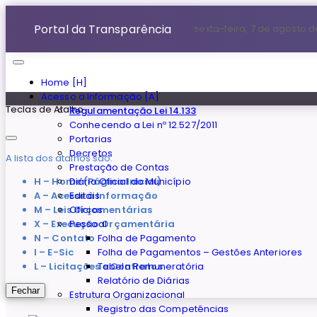
Portal da Transparência
sexta-feira, 7 de agosto 
Home [H]
Acesso a Informação [A]
Teclas de Atalho
Regulamentação Lei 14.133
Conhecendo a Lei nº 12.527/2011
Portarias
Decretos
A lista dos atalhos são:
Prestação de Contas
H – Home (Página Inicial)
Diário Oficial do Município
A – Acesse à Informação
Editais
M – Leis Orçamentárias
Ofícios
X – Execução Orçamentária
Pessoal
N – Contato
Folha de Pagamento
I – E-Sic
Folha de Pagamentos – Gestões Anteriores
L – Licitações e Contratos
Tabela Remuneratória
Relatório de Diárias
Fechar
Estrutura Organizacional
Registro das Competências