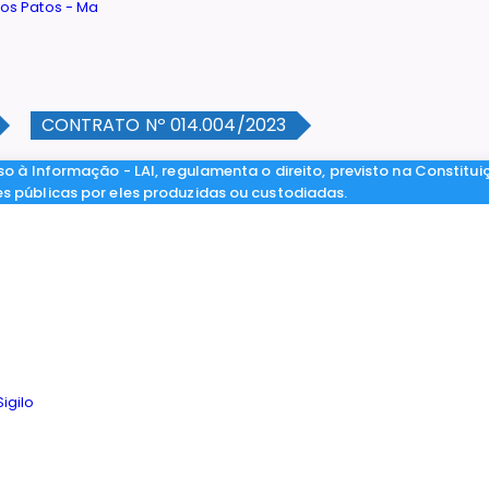
CONTRATO Nº 014.004/2023
so à Informação - LAI, regulamenta o direito, previsto na Constitui
es públicas por eles produzidas ou custodiadas.
igilo