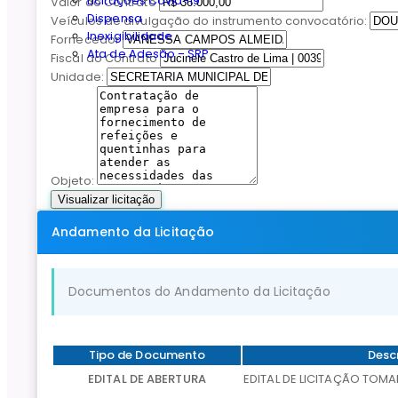
Licitações Covid-19
Valor do Contrato
Dispensa
Veículos de divulgação do instrumento convocatório:
Inexigibilidade
Fornecedor
Ata de Adesão - SRP
Fiscal do Contrato
Unidade:
Objeto:
Visualizar licitação
Andamento da Licitação
Documentos do Andamento da Licitação
Tipo de Documento
Desc
EDITAL DE ABERTURA
EDITAL DE LICITAÇÃO TOMA