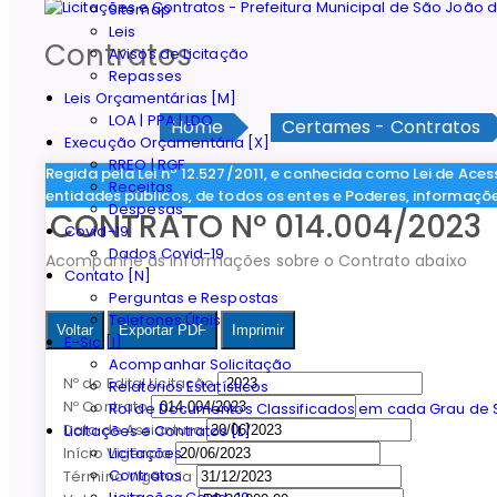
Sitemap
Leis
Contratos
Avisos de Licitação
Repasses
Leis Orçamentárias [M]
LOA | PPA | LDO
Home
Certames - Contratos
Execução Orçamentária [X]
RREO | RGF
Regida pela Lei nº 12.527/2011, e conhecida como Lei de Aces
Receitas
entidades públicos, de todos os entes e Poderes, informaçõ
Despesas
CONTRATO Nº 014.004/2023
Covid-19
Dados Covid-19
Acompanhe as informações sobre o Contrato abaixo
Contato [N]
Perguntas e Respostas
Telefones Úteis
Voltar
Exportar PDF
Imprimir
E-Sic [I]
Acompanhar Solicitação
Nº do Edital Licitação
Relatórios Estatísticos
Nº Contrato
Rol de Documentos Classificados em cada Grau de S
Data de Assiantura
Licitações e Contratos [L]
Licitações
Início Vigência
Contratos
Término Vigência