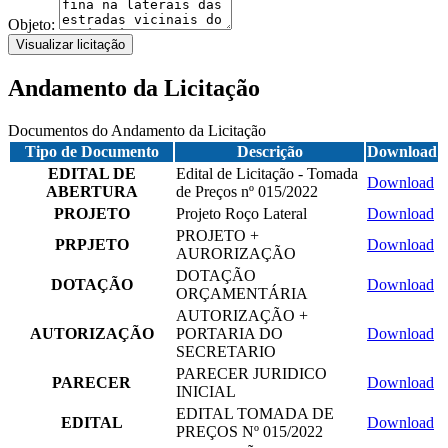
Objeto:
Visualizar licitação
Andamento da Licitação
Documentos do Andamento da Licitação
Tipo de Documento
Descrição
Download
EDITAL DE
Edital de Licitação - Tomada
Download
ABERTURA
de Preços nº 015/2022
PROJETO
Projeto Roço Lateral
Download
PROJETO +
PRPJETO
Download
AURORIZAÇÃO
DOTAÇÃO
DOTAÇÃO
Download
ORÇAMENTÁRIA
AUTORIZAÇÃO +
AUTORIZAÇÃO
PORTARIA DO
Download
SECRETARIO
PARECER JURIDICO
PARECER
Download
INICIAL
EDITAL TOMADA DE
EDITAL
Download
PREÇOS Nº 015/2022