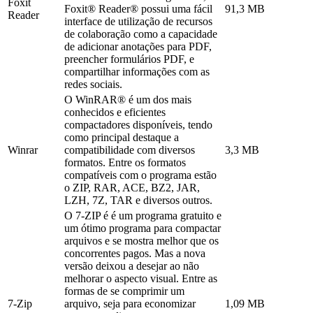
Foxit
Foxit® Reader® possui uma fácil
91,3 MB
Reader
interface de utilização de recursos
de colaboração como a capacidade
de adicionar anotações para PDF,
preencher formulários PDF, e
compartilhar informações com as
redes sociais.
O WinRAR® é um dos mais
conhecidos e eficientes
compactadores disponíveis, tendo
como principal destaque a
Winrar
compatibilidade com diversos
3,3 MB
formatos. Entre os formatos
compatíveis com o programa estão
o ZIP, RAR, ACE, BZ2, JAR,
LZH, 7Z, TAR e diversos outros.
O 7-ZIP é é um programa gratuito e
um ótimo programa para compactar
arquivos e se mostra melhor que os
concorrentes pagos. Mas a nova
versão deixou a desejar ao não
melhorar o aspecto visual. Entre as
formas de se comprimir um
7-Zip
arquivo, seja para economizar
1,09 MB