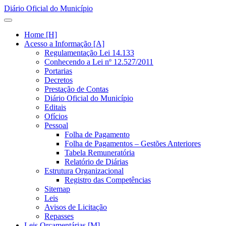
Diário Oficial do Município
Home [H]
Acesso a Informação [A]
Regulamentação Lei 14.133
Conhecendo a Lei nº 12.527/2011
Portarias
Decretos
Prestação de Contas
Diário Oficial do Município
Editais
Ofícios
Pessoal
Folha de Pagamento
Folha de Pagamentos – Gestões Anteriores
Tabela Remuneratória
Relatório de Diárias
Estrutura Organizacional
Registro das Competências
Sitemap
Leis
Avisos de Licitação
Repasses
Leis Orçamentárias [M]