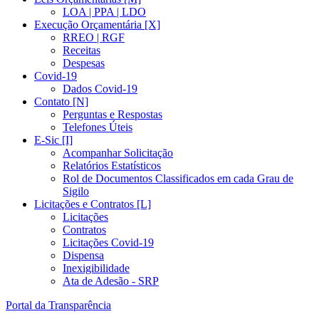
LOA | PPA | LDO
Execução Orçamentária [X]
RREO | RGF
Receitas
Despesas
Covid-19
Dados Covid-19
Contato [N]
Perguntas e Respostas
Telefones Úteis
E-Sic [I]
Acompanhar Solicitação
Relatórios Estatísticos
Rol de Documentos Classificados em cada Grau de
Sigilo
Licitações e Contratos [L]
Licitações
Contratos
Licitações Covid-19
Dispensa
Inexigibilidade
Ata de Adesão - SRP
Portal da Transparência