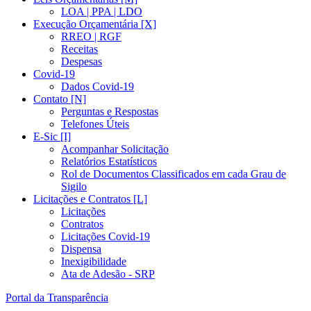
LOA | PPA | LDO
Execução Orçamentária [X]
RREO | RGF
Receitas
Despesas
Covid-19
Dados Covid-19
Contato [N]
Perguntas e Respostas
Telefones Úteis
E-Sic [I]
Acompanhar Solicitação
Relatórios Estatísticos
Rol de Documentos Classificados em cada Grau de
Sigilo
Licitações e Contratos [L]
Licitações
Contratos
Licitações Covid-19
Dispensa
Inexigibilidade
Ata de Adesão - SRP
Portal da Transparência