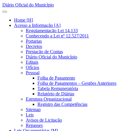
Diário Oficial do Município
Home [H]
Acesso a Informação [A]
Regulamentação Lei 14.133
Conhecendo a Lei nº 12.527/2011
Portarias
Decretos
Prestação de Contas
Diário Oficial do Município
Editais
Ofícios
Pessoal
Folha de Pagamento
Folha de Pagamentos – Gestões Anteriores
Tabela Remuneratória
Relatório de Diárias
Estrutura Organizacional
Registro das Competências
Sitemap
Leis
Avisos de Licitação
Repasses
Leis Orçamentárias [M]