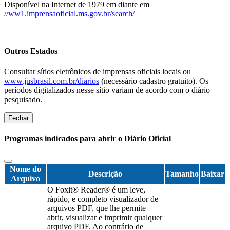
Disponível na Internet de 1979 em diante em
//ww1.imprensaoficial.ms.gov.br/search/
Outros Estados
Consultar sítios eletrônicos de imprensas oficiais locais ou
www.jusbrasil.com.br/diarios
(necessário cadastro gratuito). Os
períodos digitalizados nesse sítio variam de acordo com o diário
pesquisado.
Fechar
Programas indicados para abrir o Diário Oficial
Nome do
Descrição
Tamanho
Baixar
Arquivo
O Foxit® Reader® é um leve,
rápido, e completo visualizador de
arquivos PDF, que lhe permite
abrir, visualizar e imprimir qualquer
arquivo PDF. Ao contrário de