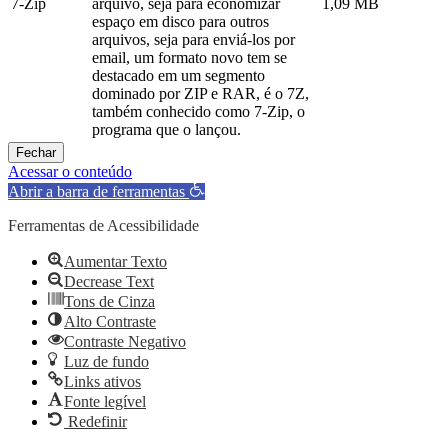
7-Zip
arquivo, seja para economizar
1,09 MB
espaço em disco para outros
arquivos, seja para enviá-los por
email, um formato novo tem se
destacado em um segmento
dominado por ZIP e RAR, é o 7Z,
também conhecido como 7-Zip, o
programa que o lançou.
Fechar
Acessar o conteúdo
Abrir a barra de ferramentas
Ferramentas de Acessibilidade
Aumentar Texto
Decrease Text
Tons de Cinza
Alto Contraste
Contraste Negativo
Luz de fundo
Links ativos
Fonte legível
Redefinir