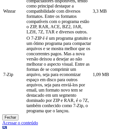
compactadores disponíveis, tendo
como principal destaque a
Winrar
compatibilidade com diversos
3,3 MB
formatos. Entre os formatos
compatíveis com o programa estão
o ZIP, RAR, ACE, BZ2, JAR,
LZH, 7Z, TAR e diversos outros.
O 7-ZIP é é um programa gratuito e
um ótimo programa para compactar
arquivos e se mostra melhor que os
concorrentes pagos. Mas a nova
versão deixou a desejar ao não
melhorar o aspecto visual. Entre as
formas de se comprimir um
7-Zip
arquivo, seja para economizar
1,09 MB
espaço em disco para outros
arquivos, seja para enviá-los por
email, um formato novo tem se
destacado em um segmento
dominado por ZIP e RAR, é o 7Z,
também conhecido como 7-Zip, o
programa que o lançou.
Fechar
Acessar o conteúdo
Abrir