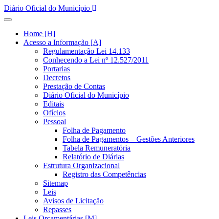
Diário Oficial do Município
Home [H]
Acesso a Informação [A]
Regulamentação Lei 14.133
Conhecendo a Lei nº 12.527/2011
Portarias
Decretos
Prestação de Contas
Diário Oficial do Município
Editais
Ofícios
Pessoal
Folha de Pagamento
Folha de Pagamentos – Gestões Anteriores
Tabela Remuneratória
Relatório de Diárias
Estrutura Organizacional
Registro das Competências
Sitemap
Leis
Avisos de Licitação
Repasses
Leis Orçamentárias [M]