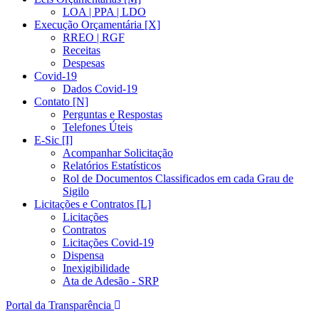
LOA | PPA | LDO
Execução Orçamentária [X]
RREO | RGF
Receitas
Despesas
Covid-19
Dados Covid-19
Contato [N]
Perguntas e Respostas
Telefones Úteis
E-Sic [I]
Acompanhar Solicitação
Relatórios Estatísticos
Rol de Documentos Classificados em cada Grau de
Sigilo
Licitações e Contratos [L]
Licitações
Contratos
Licitações Covid-19
Dispensa
Inexigibilidade
Ata de Adesão - SRP
Portal da Transparência