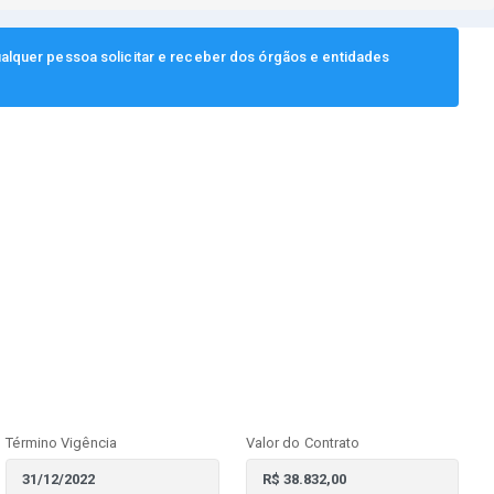
ualquer pessoa solicitar e receber dos órgãos e entidades
Término Vigência
Valor do Contrato