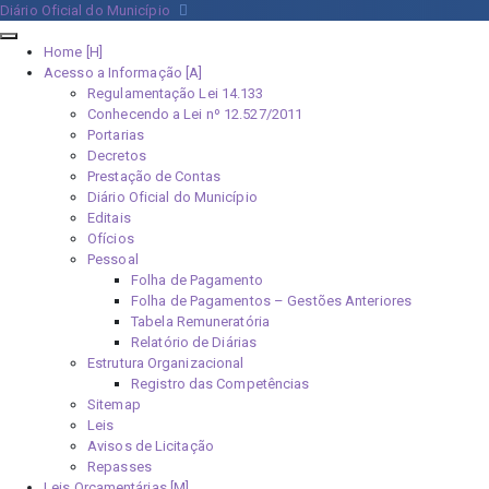
Diário Oficial do Município
Home [H]
Acesso a Informação [A]
Regulamentação Lei 14.133
Conhecendo a Lei nº 12.527/2011
Portarias
Decretos
Prestação de Contas
Diário Oficial do Município
Editais
Ofícios
Pessoal
Folha de Pagamento
Folha de Pagamentos – Gestões Anteriores
Tabela Remuneratória
Relatório de Diárias
Estrutura Organizacional
Registro das Competências
Sitemap
Leis
Avisos de Licitação
Repasses
Leis Orçamentárias [M]