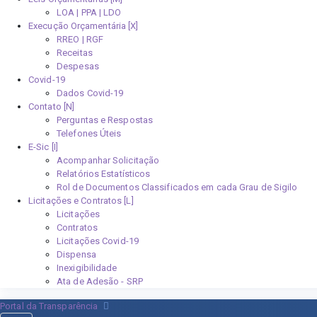
LOA | PPA | LDO
Execução Orçamentária [X]
RREO | RGF
Receitas
Despesas
Covid-19
Dados Covid-19
Contato [N]
Perguntas e Respostas
Telefones Úteis
E-Sic [I]
Acompanhar Solicitação
Relatórios Estatísticos
Rol de Documentos Classificados em cada Grau de Sigilo
Licitações e Contratos [L]
Licitações
Contratos
Licitações Covid-19
Dispensa
Inexigibilidade
Ata de Adesão - SRP
Portal da Transparência