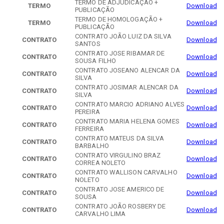
TERMO DE ADJUDICAÇÃO +
TERMO
Download
PUBLICAÇÃO
TERMO DE HOMOLOGAÇÃO +
TERMO
Download
PUBLICAÇÃO
CONTRATO JOÃO LUIZ DA SILVA
CONTRATO
Download
SANTOS
CONTRATO JOSE RIBAMAR DE
CONTRATO
Download
SOUSA FILHO
CONTRATO JOSEANO ALENCAR DA
CONTRATO
Download
SILVA
CONTRATO JOSIMAR ALENCAR DA
CONTRATO
Download
SILVA
CONTRATO MARCIO ADRIANO ALVES
CONTRATO
Download
PEREIRA
CONTRATO MARIA HELENA GOMES
CONTRATO
Download
FERREIRA
CONTRATO MATEUS DA SILVA
CONTRATO
Download
BARBALHO
CONTRATO VIRGULINO BRAZ
CONTRATO
Download
CORREA NOLETO
CONTRATO WALLISON CARVALHO
CONTRATO
Download
NOLETO
CONTRATO JOSE AMERICO DE
CONTRATO
Download
SOUSA
CONTRATO JOÃO ROSBERY DE
CONTRATO
Download
CARVALHO LIMA