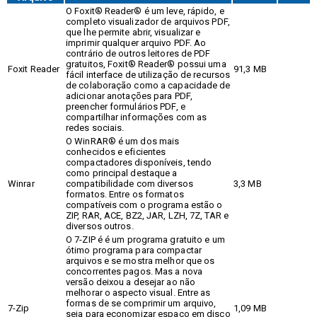
O Foxit® Reader® é um leve, rápido, e
completo visualizador de arquivos PDF,
que lhe permite abrir, visualizar e
imprimir qualquer arquivo PDF. Ao
contrário de outros leitores de PDF
gratuitos, Foxit® Reader® possui uma
Foxit Reader
91,3 MB
fácil interface de utilização de recursos
de colaboração como a capacidade de
adicionar anotações para PDF,
preencher formulários PDF, e
compartilhar informações com as
redes sociais.
O WinRAR® é um dos mais
conhecidos e eficientes
compactadores disponíveis, tendo
como principal destaque a
Winrar
compatibilidade com diversos
3,3 MB
formatos. Entre os formatos
compatíveis com o programa estão o
ZIP, RAR, ACE, BZ2, JAR, LZH, 7Z, TAR e
diversos outros.
O 7-ZIP é é um programa gratuito e um
ótimo programa para compactar
arquivos e se mostra melhor que os
concorrentes pagos. Mas a nova
versão deixou a desejar ao não
melhorar o aspecto visual. Entre as
formas de se comprimir um arquivo,
7-Zip
1,09 MB
seja para economizar espaço em disco