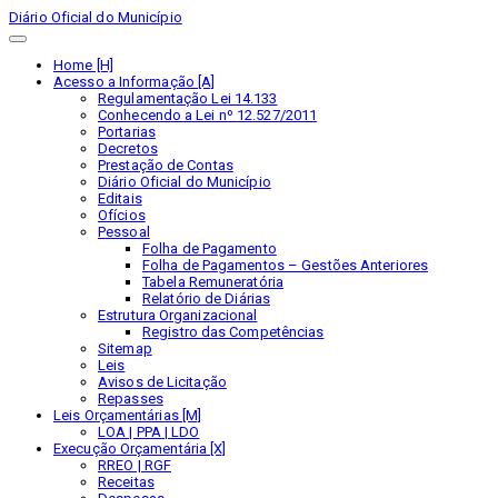
Diário Oficial do Município
Home [H]
Acesso a Informação [A]
Regulamentação Lei 14.133
Conhecendo a Lei nº 12.527/2011
Portarias
Decretos
Prestação de Contas
Diário Oficial do Município
Editais
Ofícios
Pessoal
Folha de Pagamento
Folha de Pagamentos – Gestões Anteriores
Tabela Remuneratória
Relatório de Diárias
Estrutura Organizacional
Registro das Competências
Sitemap
Leis
Avisos de Licitação
Repasses
Leis Orçamentárias [M]
LOA | PPA | LDO
Execução Orçamentária [X]
RREO | RGF
Receitas