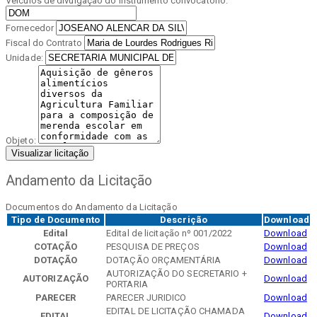
Veículos de divulgação do instrumento convocatório:
Fornecedor
Fiscal do Contrato
Unidade:
Objeto:
Visualizar licitação
Andamento da Licitação
Documentos do Andamento da Licitação
Tipo de Documento
Descrição
Download
Edital
Edital de licitação nº 001/2022
Download
COTAÇÃO
PESQUISA DE PREÇOS
Download
DOTAÇÃO
DOTAÇÃO ORÇAMENTÁRIA
Download
AUTORIZAÇÃO DO SECRETARIO +
AUTORIZAÇÃO
Download
PORTARIA
PARECER
PARECER JURIDICO
Download
EDITAL DE LICITAÇÃO CHAMADA
EDITAL
Download