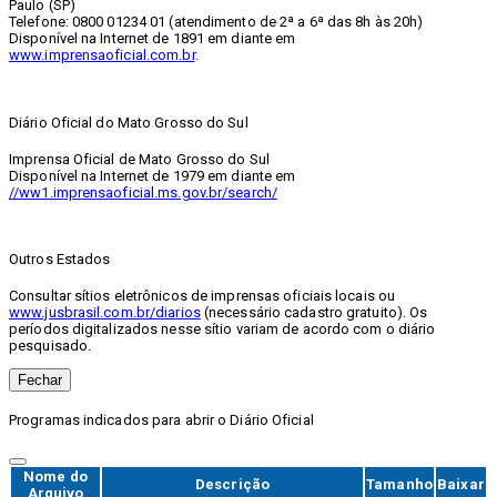
Paulo (SP)
Telefone: 0800 01234 01 (atendimento de 2ª a 6ª das 8h às 20h)
Disponível na Internet de 1891 em diante em
www.imprensaoficial.com.br
.
Diário Oficial do Mato Grosso do Sul
Imprensa Oficial de Mato Grosso do Sul
Disponível na Internet de 1979 em diante em
//ww1.imprensaoficial.ms.gov.br/search/
Outros Estados
Consultar sítios eletrônicos de imprensas oficiais locais ou
www.jusbrasil.com.br/diarios
(necessário cadastro gratuito). Os
períodos digitalizados nesse sítio variam de acordo com o diário
pesquisado.
Fechar
Programas indicados para abrir o Diário Oficial
Nome do
Descrição
Tamanho
Baixar
Arquivo