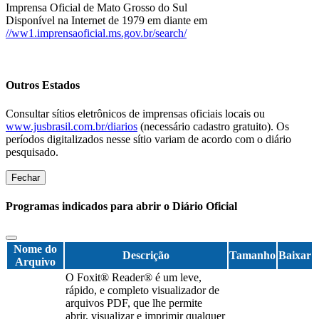
Imprensa Oficial de Mato Grosso do Sul
Disponível na Internet de 1979 em diante em
//ww1.imprensaoficial.ms.gov.br/search/
Outros Estados
Consultar sítios eletrônicos de imprensas oficiais locais ou
www.jusbrasil.com.br/diarios
(necessário cadastro gratuito). Os
períodos digitalizados nesse sítio variam de acordo com o diário
pesquisado.
Fechar
Programas indicados para abrir o Diário Oficial
Nome do
Descrição
Tamanho
Baixar
Arquivo
O Foxit® Reader® é um leve,
rápido, e completo visualizador de
arquivos PDF, que lhe permite
abrir, visualizar e imprimir qualquer