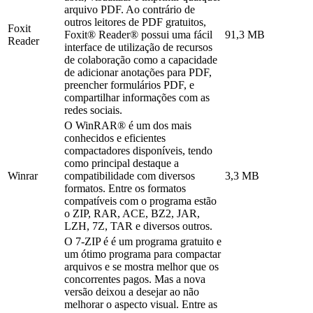
arquivo PDF. Ao contrário de
outros leitores de PDF gratuitos,
Foxit
Foxit® Reader® possui uma fácil
91,3 MB
Reader
interface de utilização de recursos
de colaboração como a capacidade
de adicionar anotações para PDF,
preencher formulários PDF, e
compartilhar informações com as
redes sociais.
O WinRAR® é um dos mais
conhecidos e eficientes
compactadores disponíveis, tendo
como principal destaque a
Winrar
compatibilidade com diversos
3,3 MB
formatos. Entre os formatos
compatíveis com o programa estão
o ZIP, RAR, ACE, BZ2, JAR,
LZH, 7Z, TAR e diversos outros.
O 7-ZIP é é um programa gratuito e
um ótimo programa para compactar
arquivos e se mostra melhor que os
concorrentes pagos. Mas a nova
versão deixou a desejar ao não
melhorar o aspecto visual. Entre as