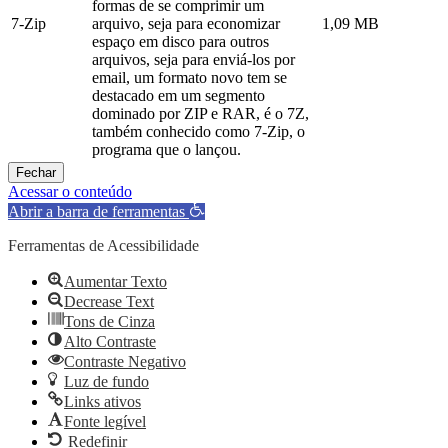
formas de se comprimir um
7-Zip
arquivo, seja para economizar
1,09 MB
espaço em disco para outros
arquivos, seja para enviá-los por
email, um formato novo tem se
destacado em um segmento
dominado por ZIP e RAR, é o 7Z,
também conhecido como 7-Zip, o
programa que o lançou.
Fechar
Acessar o conteúdo
Abrir a barra de ferramentas
Ferramentas de Acessibilidade
Aumentar Texto
Decrease Text
Tons de Cinza
Alto Contraste
Contraste Negativo
Luz de fundo
Links ativos
Fonte legível
Redefinir