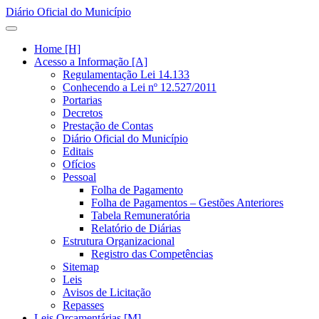
Diário Oficial do Município
Home [H]
Acesso a Informação [A]
Regulamentação Lei 14.133
Conhecendo a Lei nº 12.527/2011
Portarias
Decretos
Prestação de Contas
Diário Oficial do Município
Editais
Ofícios
Pessoal
Folha de Pagamento
Folha de Pagamentos – Gestões Anteriores
Tabela Remuneratória
Relatório de Diárias
Estrutura Organizacional
Registro das Competências
Sitemap
Leis
Avisos de Licitação
Repasses
Leis Orçamentárias [M]