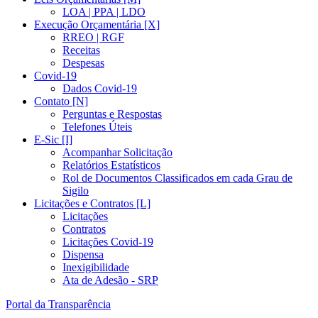
LOA | PPA | LDO
Execução Orçamentária [X]
RREO | RGF
Receitas
Despesas
Covid-19
Dados Covid-19
Contato [N]
Perguntas e Respostas
Telefones Úteis
E-Sic [I]
Acompanhar Solicitação
Relatórios Estatísticos
Rol de Documentos Classificados em cada Grau de
Sigilo
Licitações e Contratos [L]
Licitações
Contratos
Licitações Covid-19
Dispensa
Inexigibilidade
Ata de Adesão - SRP
Portal da Transparência