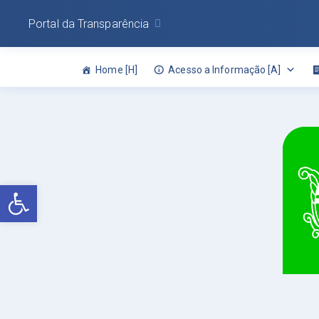
Portal da Transparência
Home [H]
Acesso a Informação [A]
Abrir a barra de ferramentas