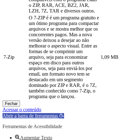
o ZIP, RAR, ACE, BZ2, JAR,
LZH, 7Z, TAR e diversos outros.
O 7-ZIP é é um programa gratuito e
um ótimo programa para compactar
arquivos e se mostra melhor que os
concorrentes pagos. Mas a nova
versão deixou a desejar ao não
melhorar o aspecto visual. Entre as
formas de se comprimir um
7-Zip
arquivo, seja para economizar
1,09 MB
espaço em disco para outros
arquivos, seja para enviá-los por
email, um formato novo tem se
destacado em um segmento
dominado por ZIP e RAR, é o 7Z,
também conhecido como 7-Zip, o
programa que o lançou.
Fechar
Acessar o conteúdo
Abrir a barra de ferramentas
Ferramentas de Acessibilidade
Aumentar Texto