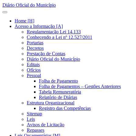
Diário Oficial do Município
Home [H]
Acesso a Informação [A]
Regulamentação Lei 14.133
Conhecendo a Lei nº 12.527/2011
Portarias
Decretos
Prestação de Contas
Diário Oficial do Município
Editais
Ofícios
Pessoal
Folha de Pagamento
Folha de Pagamentos – Gestões Anteriores
Tabela Remuneratória
Relatório de Diárias
Estrutura Organizacional
Registro das Competências
Sitemap
Leis
Avisos de Licitação
Repasses
Leis Orçamentárias [M]