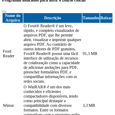
Programas indicados para abrir o Diário Oficial
Nome do
Descrição
Tamanho
Baixar
Arquivo
O Foxit® Reader® é um leve,
rápido, e completo visualizador de
arquivos PDF, que lhe permite
abrir, visualizar e imprimir qualquer
arquivo PDF. Ao contrário de
outros leitores de PDF gratuitos,
Foxit
Foxit® Reader® possui uma fácil
91,3 MB
Reader
interface de utilização de recursos
de colaboração como a capacidade
de adicionar anotações para PDF,
preencher formulários PDF, e
compartilhar informações com as
redes sociais.
O WinRAR® é um dos mais
conhecidos e eficientes
compactadores disponíveis, tendo
como principal destaque a
Winrar
compatibilidade com diversos
3,3 MB
formatos. Entre os formatos
compatíveis com o programa estão