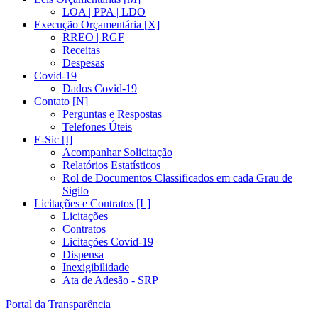
LOA | PPA | LDO
Execução Orçamentária [X]
RREO | RGF
Receitas
Despesas
Covid-19
Dados Covid-19
Contato [N]
Perguntas e Respostas
Telefones Úteis
E-Sic [I]
Acompanhar Solicitação
Relatórios Estatísticos
Rol de Documentos Classificados em cada Grau de
Sigilo
Licitações e Contratos [L]
Licitações
Contratos
Licitações Covid-19
Dispensa
Inexigibilidade
Ata de Adesão - SRP
Portal da Transparência