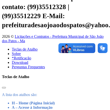
contato: (99)35512328 |
(99)35512229
E-Mail:
prefeituradesaojoaodospatos@yahoo
2026 ©
Licitações e Contratos - Prefeitura Municipal de São João
dos Patos - Ma
Teclas de Atalho
Sobre
*Retificação
Download
Perguntas Frequentes
Teclas de Atalho
A lista dos atalhos são:
H – Home (Página Inicial)
A – Acesse à Informação