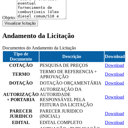
Objeto:
Visualizar licitação
Andamento da Licitação
Documentos do Andamento da Licitação
Tipo de
Descrição
Download
Documento
COTAÇÃO
PESQUISA DE PREÇOS
Download
TERMO DE REFERENCIA +
TERMO
Download
APROVAÇÃO
DOTAÇÃO
DOTAÇÃO ORÇAMENTÁRIA
Download
AUTORIZAÇÃO DA
AUTORIZAÇÃO
AUTORIDADE
Download
+ PORTARIA
RESPONSÁVEL PELA
FEITURA DA LICITAÇÃO
PARECER
PARECER JURIDICO
Download
JURIDICO
(INICIAL)
EDITAL
EDITAL COMPLETO
Download