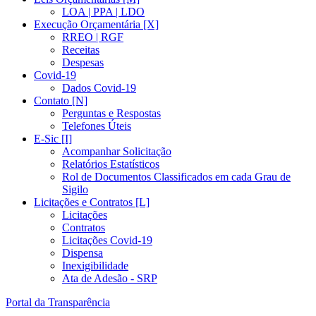
LOA | PPA | LDO
Execução Orçamentária [X]
RREO | RGF
Receitas
Despesas
Covid-19
Dados Covid-19
Contato [N]
Perguntas e Respostas
Telefones Úteis
E-Sic [I]
Acompanhar Solicitação
Relatórios Estatísticos
Rol de Documentos Classificados em cada Grau de
Sigilo
Licitações e Contratos [L]
Licitações
Contratos
Licitações Covid-19
Dispensa
Inexigibilidade
Ata de Adesão - SRP
Portal da Transparência