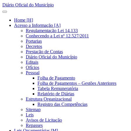
Diário Oficial do Município
Home [H]
Acesso a Informação [A]
Regulamentação Lei 14.133
Conhecendo a Lei nº 12.527/2011
Portarias
Decretos
Prestação de Contas
Diário Oficial do Município
Editais
Ofícios
Pessoal
Folha de Pagamento
Folha de Pagamentos – Gestões Anteriores
Tabela Remuneratória
Relatório de Diárias
Estrutura Organizacional
Registro das Competências
Sitemap
Leis
Avisos de Licitação
Repasses
Leis Orçamentárias [M]