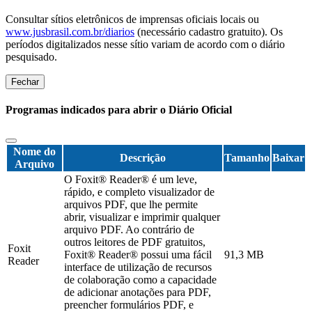
Consultar sítios eletrônicos de imprensas oficiais locais ou
www.jusbrasil.com.br/diarios
(necessário cadastro gratuito). Os
períodos digitalizados nesse sítio variam de acordo com o diário
pesquisado.
Fechar
Programas indicados para abrir o Diário Oficial
Nome do
Descrição
Tamanho
Baixar
Arquivo
O Foxit® Reader® é um leve,
rápido, e completo visualizador de
arquivos PDF, que lhe permite
abrir, visualizar e imprimir qualquer
arquivo PDF. Ao contrário de
outros leitores de PDF gratuitos,
Foxit
Foxit® Reader® possui uma fácil
91,3 MB
Reader
interface de utilização de recursos
de colaboração como a capacidade
de adicionar anotações para PDF,
preencher formulários PDF, e