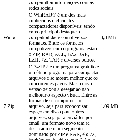
compartilhar informações com as
redes sociais.
O WinRAR® é um dos mais
conhecidos e eficientes
compactadores disponíveis, tendo
como principal destaque a
Winrar
compatibilidade com diversos
3,3 MB
formatos. Entre os formatos
compatíveis com o programa estão
o ZIP, RAR, ACE, BZ2, JAR,
LZH, 7Z, TAR e diversos outros.
O 7-ZIP é é um programa gratuito e
um ótimo programa para compactar
arquivos e se mostra melhor que os
concorrentes pagos. Mas a nova
versão deixou a desejar ao não
melhorar o aspecto visual. Entre as
formas de se comprimir um
7-Zip
arquivo, seja para economizar
1,09 MB
espaço em disco para outros
arquivos, seja para enviá-los por
email, um formato novo tem se
destacado em um segmento
dominado por ZIP e RAR, é o 7Z,
também conhecido como 7-Zip, o