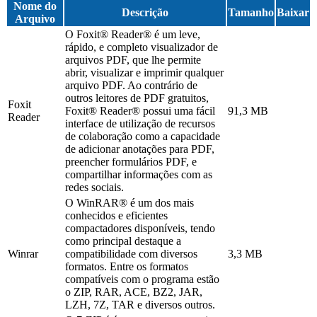
Nome do
Descrição
Tamanho
Baixar
Arquivo
O Foxit® Reader® é um leve,
rápido, e completo visualizador de
arquivos PDF, que lhe permite
abrir, visualizar e imprimir qualquer
arquivo PDF. Ao contrário de
outros leitores de PDF gratuitos,
Foxit
Foxit® Reader® possui uma fácil
91,3 MB
Reader
interface de utilização de recursos
de colaboração como a capacidade
de adicionar anotações para PDF,
preencher formulários PDF, e
compartilhar informações com as
redes sociais.
O WinRAR® é um dos mais
conhecidos e eficientes
compactadores disponíveis, tendo
como principal destaque a
Winrar
compatibilidade com diversos
3,3 MB
formatos. Entre os formatos
compatíveis com o programa estão
o ZIP, RAR, ACE, BZ2, JAR,
LZH, 7Z, TAR e diversos outros.