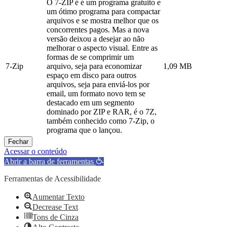
O 7-ZIP é é um programa gratuito e
um ótimo programa para compactar
arquivos e se mostra melhor que os
concorrentes pagos. Mas a nova
versão deixou a desejar ao não
melhorar o aspecto visual. Entre as
formas de se comprimir um
7-Zip
arquivo, seja para economizar
1,09 MB
espaço em disco para outros
arquivos, seja para enviá-los por
email, um formato novo tem se
destacado em um segmento
dominado por ZIP e RAR, é o 7Z,
também conhecido como 7-Zip, o
programa que o lançou.
Fechar
Acessar o conteúdo
Abrir a barra de ferramentas
Ferramentas de Acessibilidade
Aumentar Texto
Decrease Text
Tons de Cinza