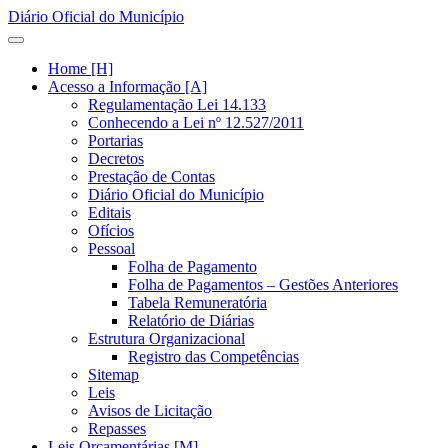
Diário Oficial do Município
Home [H]
Acesso a Informação [A]
Regulamentação Lei 14.133
Conhecendo a Lei nº 12.527/2011
Portarias
Decretos
Prestação de Contas
Diário Oficial do Município
Editais
Ofícios
Pessoal
Folha de Pagamento
Folha de Pagamentos – Gestões Anteriores
Tabela Remuneratória
Relatório de Diárias
Estrutura Organizacional
Registro das Competências
Sitemap
Leis
Avisos de Licitação
Repasses
Leis Orçamentárias [M]