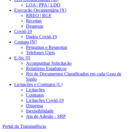
LOA | PPA | LDO
Execução Orçamentária [X]
RREO | RGF
Receitas
Despesas
Covid-19
Dados Covid-19
Contato [N]
Perguntas e Respostas
Telefones Úteis
E-Sic [I]
Acompanhar Solicitação
Relatórios Estatísticos
Rol de Documentos Classificados em cada Grau de
Sigilo
Licitações e Contratos [L]
Licitações
Contratos
Licitações Covid-19
Dispensa
Inexigibilidade
Ata de Adesão - SRP
Portal da Transparência