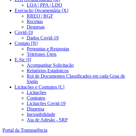
LOA | PPA | LDO
Execução Orçamentária [X]
RREO | RGF
Receitas
Despesas
Covid-19
Dados Covid-19
Contato [N]
Perguntas e Respostas
Telefones Úteis
E-Sic [I]
Acompanhar Solicitação
Relatórios Estatísticos
Rol de Documentos Classificados em cada Grau de
Sigilo
Licitações e Contratos [L]
Licitações
Contratos
Licitações Covid-19
Dispensa
Inexigibilidade
Ata de Adesão - SRP
Portal da Transparência