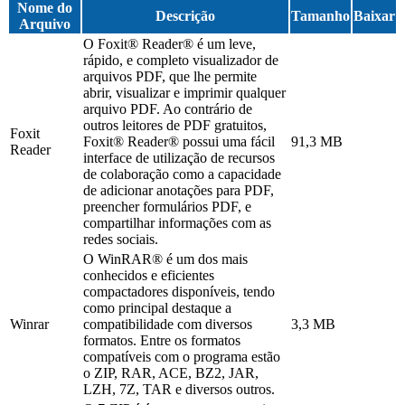
Nome do
Descrição
Tamanho
Baixar
Arquivo
O Foxit® Reader® é um leve,
rápido, e completo visualizador de
arquivos PDF, que lhe permite
abrir, visualizar e imprimir qualquer
arquivo PDF. Ao contrário de
outros leitores de PDF gratuitos,
Foxit
Foxit® Reader® possui uma fácil
91,3 MB
Reader
interface de utilização de recursos
de colaboração como a capacidade
de adicionar anotações para PDF,
preencher formulários PDF, e
compartilhar informações com as
redes sociais.
O WinRAR® é um dos mais
conhecidos e eficientes
compactadores disponíveis, tendo
como principal destaque a
Winrar
compatibilidade com diversos
3,3 MB
formatos. Entre os formatos
compatíveis com o programa estão
o ZIP, RAR, ACE, BZ2, JAR,
LZH, 7Z, TAR e diversos outros.