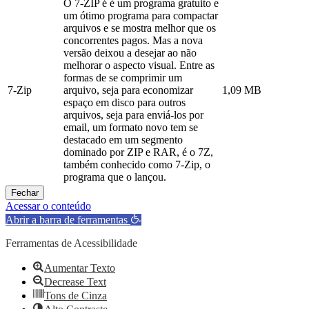
O 7-ZIP é é um programa gratuito e
um ótimo programa para compactar
arquivos e se mostra melhor que os
concorrentes pagos. Mas a nova
versão deixou a desejar ao não
melhorar o aspecto visual. Entre as
formas de se comprimir um
7-Zip
arquivo, seja para economizar
1,09 MB
espaço em disco para outros
arquivos, seja para enviá-los por
email, um formato novo tem se
destacado em um segmento
dominado por ZIP e RAR, é o 7Z,
também conhecido como 7-Zip, o
programa que o lançou.
Fechar
Acessar o conteúdo
Abrir a barra de ferramentas
Ferramentas de Acessibilidade
Aumentar Texto
Decrease Text
Tons de Cinza