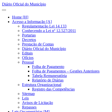
Diário Oficial do Município
Home [H]
Acesso a Informação [A]
Regulamentação Lei 14.133
Conhecendo a Lei nº 12.527/2011
Portarias
Decretos
Prestação de Contas
Diário Oficial do Município
Editais
Ofícios
Pessoal
Folha de Pagamento
Folha de Pagamentos – Gestões Anteriores
Tabela Remuneratória
Relatório de Diárias
Estrutura Organizacional
Registro das Competências
Sitemap
Leis
Avisos de Licitação
Repasses
Leis Orçamentárias [M]