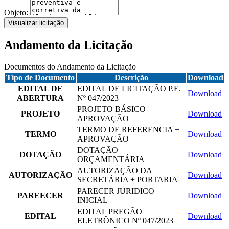
Objeto:
Visualizar licitação
Andamento da Licitação
Documentos do Andamento da Licitação
Tipo de Documento
Descrição
Download
EDITAL DE
EDITAL DE LICITAÇÃO P.E.
Download
ABERTURA
Nº 047/2023
PROJETO BÁSICO +
PROJETO
Download
APROVAÇÃO
TERMO DE REFERENCIA +
TERMO
Download
APROVAÇÃO
DOTAÇÃO
DOTAÇÃO
Download
ORÇAMENTÁRIA
AUTORIZAÇÃO DA
AUTORIZAÇÃO
Download
SECRETÁRIA + PORTARIA
PARECER JURIDICO
PAREECER
Download
INICIAL
EDITAL PREGÃO
EDITAL
Download
ELETRÔNICO Nº 047/2023