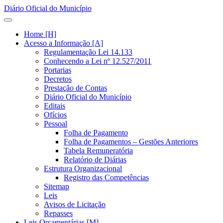
Diário Oficial do Município
Home [H]
Acesso a Informação [A]
Regulamentação Lei 14.133
Conhecendo a Lei nº 12.527/2011
Portarias
Decretos
Prestação de Contas
Diário Oficial do Município
Editais
Ofícios
Pessoal
Folha de Pagamento
Folha de Pagamentos – Gestões Anteriores
Tabela Remuneratória
Relatório de Diárias
Estrutura Organizacional
Registro das Competências
Sitemap
Leis
Avisos de Licitação
Repasses
Leis Orçamentárias [M]