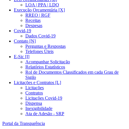
LOA | PPA | LDO
Execução Orçamentária [X]
RREO | RGF
Receitas
Despesas
Covid-19
Dados Covid-19
Contato [N]
Perguntas e Respostas
Telefones Úteis
E-Sic [I]
Acompanhar Solicitação
Relatórios Estatísticos
Rol de Documentos Classificados em cada Grau de
Sigilo
Licitações e Contratos [L]
Licitações
Contratos
Licitações Covid-19
Dispensa
Inexigibilidade
Ata de Adesão - SRP
Portal da Transparência