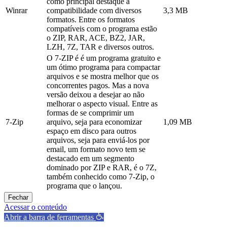
como principal destaque a
Winrar
compatibilidade com diversos
3,3 MB
formatos. Entre os formatos
compatíveis com o programa estão
o ZIP, RAR, ACE, BZ2, JAR,
LZH, 7Z, TAR e diversos outros.
O 7-ZIP é é um programa gratuito e
um ótimo programa para compactar
arquivos e se mostra melhor que os
concorrentes pagos. Mas a nova
versão deixou a desejar ao não
melhorar o aspecto visual. Entre as
formas de se comprimir um
7-Zip
arquivo, seja para economizar
1,09 MB
espaço em disco para outros
arquivos, seja para enviá-los por
email, um formato novo tem se
destacado em um segmento
dominado por ZIP e RAR, é o 7Z,
também conhecido como 7-Zip, o
programa que o lançou.
Fechar
Acessar o conteúdo
Abrir a barra de ferramentas