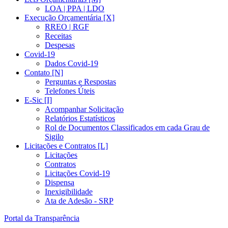
LOA | PPA | LDO
Execução Orçamentária [X]
RREO | RGF
Receitas
Despesas
Covid-19
Dados Covid-19
Contato [N]
Perguntas e Respostas
Telefones Úteis
E-Sic [I]
Acompanhar Solicitação
Relatórios Estatísticos
Rol de Documentos Classificados em cada Grau de
Sigilo
Licitações e Contratos [L]
Licitações
Contratos
Licitações Covid-19
Dispensa
Inexigibilidade
Ata de Adesão - SRP
Portal da Transparência