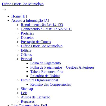
Diário Oficial do Município
Home [H]
Acesso a Informação [A]
Regulamentação Lei 14.133
Conhecendo a Lei nº 12.527/2011
Portarias
Decretos
Prestação de Contas
Diário Oficial do Município
Editais
Ofícios
Pessoal
Folha de Pagamento
Folha de Pagamentos – Gestões Anteriores
Tabela Remuneratória
Relatório de Diárias
Estrutura Organizacional
Registro das Competências
Sitemap
Leis
Avisos de Licitação
Repasses
Leis Orçamentárias [M]