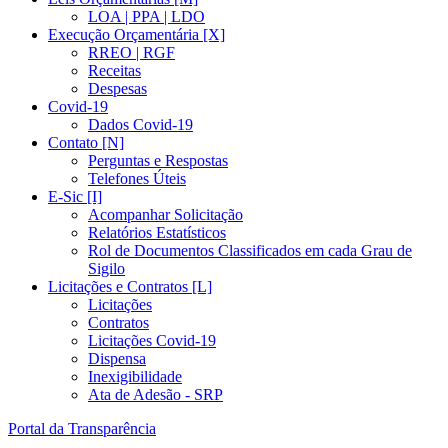
LOA | PPA | LDO
Execução Orçamentária [X]
RREO | RGF
Receitas
Despesas
Covid-19
Dados Covid-19
Contato [N]
Perguntas e Respostas
Telefones Úteis
E-Sic [I]
Acompanhar Solicitação
Relatórios Estatísticos
Rol de Documentos Classificados em cada Grau de
Sigilo
Licitações e Contratos [L]
Licitações
Contratos
Licitações Covid-19
Dispensa
Inexigibilidade
Ata de Adesão - SRP
Portal da Transparência