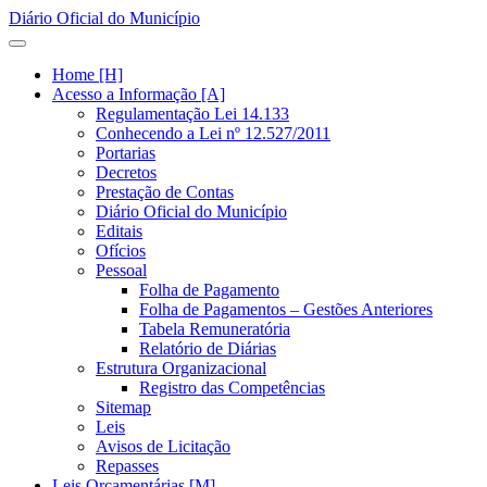
Diário Oficial do Município
Home [H]
Acesso a Informação [A]
Regulamentação Lei 14.133
Conhecendo a Lei nº 12.527/2011
Portarias
Decretos
Prestação de Contas
Diário Oficial do Município
Editais
Ofícios
Pessoal
Folha de Pagamento
Folha de Pagamentos – Gestões Anteriores
Tabela Remuneratória
Relatório de Diárias
Estrutura Organizacional
Registro das Competências
Sitemap
Leis
Avisos de Licitação
Repasses
Leis Orçamentárias [M]