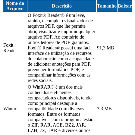
Nome do
Descrição
Tamanho
Baixar
Arquivo
O Foxit® Reader® é um leve,
rápido, e completo visualizador de
arquivos PDF, que lhe permite
abrir, visualizar e imprimir qualquer
arquivo PDF. Ao contrário de
outros leitores de PDF gratuitos,
Foxit
Foxit® Reader® possui uma fácil
91,3 MB
Reader
interface de utilização de recursos
de colaboração como a capacidade
de adicionar anotações para PDF,
preencher formulários PDF, e
compartilhar informações com as
redes sociais.
O WinRAR® é um dos mais
conhecidos e eficientes
compactadores disponíveis, tendo
como principal destaque a
Winrar
compatibilidade com diversos
3,3 MB
formatos. Entre os formatos
compatíveis com o programa estão
o ZIP, RAR, ACE, BZ2, JAR,
LZH, 7Z, TAR e diversos outros.