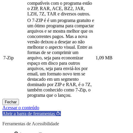
compatíveis com o programa estão
o ZIP, RAR, ACE, BZ2, JAR,
LZH, 7Z, TAR e diversos outros.
O 7-ZIP é é um programa gratuito e
um ótimo programa para compactar
arquivos e se mostra melhor que os
concorrentes pagos. Mas a nova
versão deixou a desejar ao não
melhorar o aspecto visual. Entre as
formas de se comprimir um
7-Zip
arquivo, seja para economizar
1,09 MB
espaço em disco para outros
arquivos, seja para enviá-los por
email, um formato novo tem se
destacado em um segmento
dominado por ZIP e RAR, é o 7Z,
também conhecido como 7-Zip, o
programa que o lançou.
Fechar
Acessar o conteúdo
Abrir a barra de ferramentas
Ferramentas de Acessibilidade