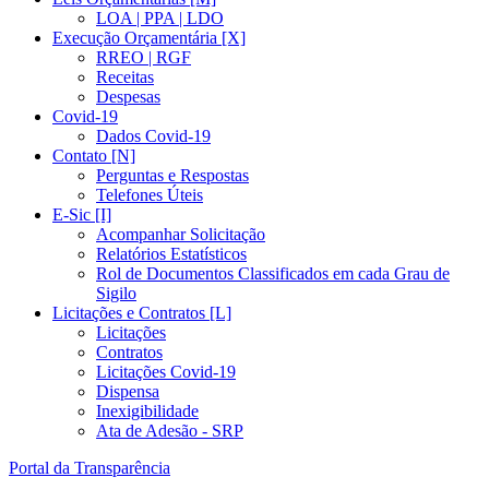
LOA | PPA | LDO
Execução Orçamentária [X]
RREO | RGF
Receitas
Despesas
Covid-19
Dados Covid-19
Contato [N]
Perguntas e Respostas
Telefones Úteis
E-Sic [I]
Acompanhar Solicitação
Relatórios Estatísticos
Rol de Documentos Classificados em cada Grau de
Sigilo
Licitações e Contratos [L]
Licitações
Contratos
Licitações Covid-19
Dispensa
Inexigibilidade
Ata de Adesão - SRP
Portal da Transparência