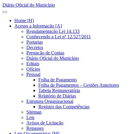
Diário Oficial do Município
Home [H]
Acesso a Informação [A]
Regulamentação Lei 14.133
Conhecendo a Lei nº 12.527/2011
Portarias
Decretos
Prestação de Contas
Diário Oficial do Município
Editais
Ofícios
Pessoal
Folha de Pagamento
Folha de Pagamentos – Gestões Anteriores
Tabela Remuneratória
Relatório de Diárias
Estrutura Organizacional
Registro das Competências
Sitemap
Leis
Avisos de Licitação
Repasses
Leis Orçamentárias [M]