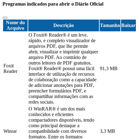
Programas indicados para abrir o Diário Oficial
Nome do
Descrição
Tamanho
Baixar
Arquivo
O Foxit® Reader® é um leve,
rápido, e completo visualizador de
arquivos PDF, que lhe permite
abrir, visualizar e imprimir qualquer
arquivo PDF. Ao contrário de
outros leitores de PDF gratuitos,
Foxit
Foxit® Reader® possui uma fácil
91,3 MB
Reader
interface de utilização de recursos
de colaboração como a capacidade
de adicionar anotações para PDF,
preencher formulários PDF, e
compartilhar informações com as
redes sociais.
O WinRAR® é um dos mais
conhecidos e eficientes
compactadores disponíveis, tendo
como principal destaque a
Winrar
compatibilidade com diversos
3,3 MB
formatos. Entre os formatos