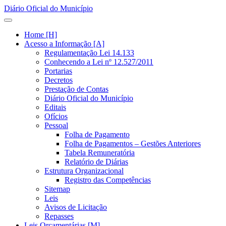
Diário Oficial do Município
Home [H]
Acesso a Informação [A]
Regulamentação Lei 14.133
Conhecendo a Lei nº 12.527/2011
Portarias
Decretos
Prestação de Contas
Diário Oficial do Município
Editais
Ofícios
Pessoal
Folha de Pagamento
Folha de Pagamentos – Gestões Anteriores
Tabela Remuneratória
Relatório de Diárias
Estrutura Organizacional
Registro das Competências
Sitemap
Leis
Avisos de Licitação
Repasses
Leis Orçamentárias [M]