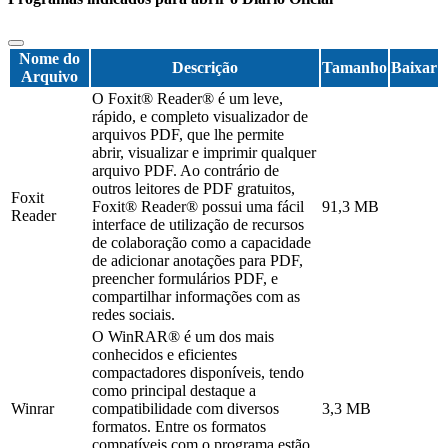
Nome do
Descrição
Tamanho
Baixar
Arquivo
O Foxit® Reader® é um leve,
rápido, e completo visualizador de
arquivos PDF, que lhe permite
abrir, visualizar e imprimir qualquer
arquivo PDF. Ao contrário de
outros leitores de PDF gratuitos,
Foxit
Foxit® Reader® possui uma fácil
91,3 MB
Reader
interface de utilização de recursos
de colaboração como a capacidade
de adicionar anotações para PDF,
preencher formulários PDF, e
compartilhar informações com as
redes sociais.
O WinRAR® é um dos mais
conhecidos e eficientes
compactadores disponíveis, tendo
como principal destaque a
Winrar
compatibilidade com diversos
3,3 MB
formatos. Entre os formatos
compatíveis com o programa estão