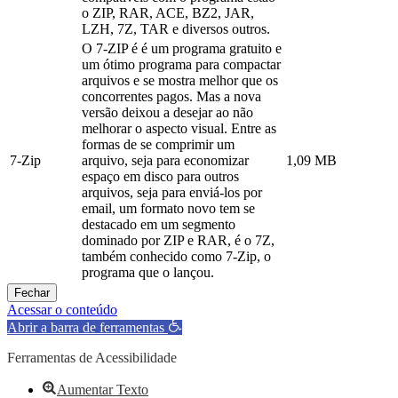
o ZIP, RAR, ACE, BZ2, JAR,
LZH, 7Z, TAR e diversos outros.
O 7-ZIP é é um programa gratuito e
um ótimo programa para compactar
arquivos e se mostra melhor que os
concorrentes pagos. Mas a nova
versão deixou a desejar ao não
melhorar o aspecto visual. Entre as
formas de se comprimir um
7-Zip
arquivo, seja para economizar
1,09 MB
espaço em disco para outros
arquivos, seja para enviá-los por
email, um formato novo tem se
destacado em um segmento
dominado por ZIP e RAR, é o 7Z,
também conhecido como 7-Zip, o
programa que o lançou.
Fechar
Acessar o conteúdo
Abrir a barra de ferramentas
Ferramentas de Acessibilidade
Aumentar Texto