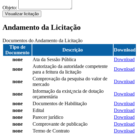
Objeto:
Visualizar licitação
Andamento da Licitação
Documentos do Andamento da Licitação
Tipo de
Descrição
Download
Documento
none
Ata da Sessão Pública
Download
Autorização da autoridade competente
none
Download
para a feitura da licitação
Comprovação da pesquisa do valor de
none
Download
mercado
Informação da exist¿ncia de dotação
none
Download
orçamentária
none
Documentos de Habilitação
Download
none
Edital
Download
none
Parecer jurídico
Download
none
Comprovante de publicação
Download
none
Termo de Contrato
Download