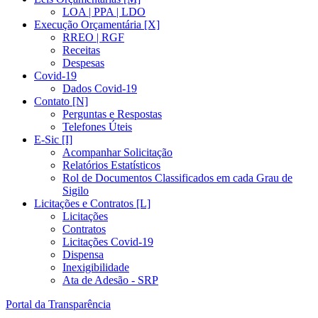
LOA | PPA | LDO
Execução Orçamentária [X]
RREO | RGF
Receitas
Despesas
Covid-19
Dados Covid-19
Contato [N]
Perguntas e Respostas
Telefones Úteis
E-Sic [I]
Acompanhar Solicitação
Relatórios Estatísticos
Rol de Documentos Classificados em cada Grau de
Sigilo
Licitações e Contratos [L]
Licitações
Contratos
Licitações Covid-19
Dispensa
Inexigibilidade
Ata de Adesão - SRP
Portal da Transparência