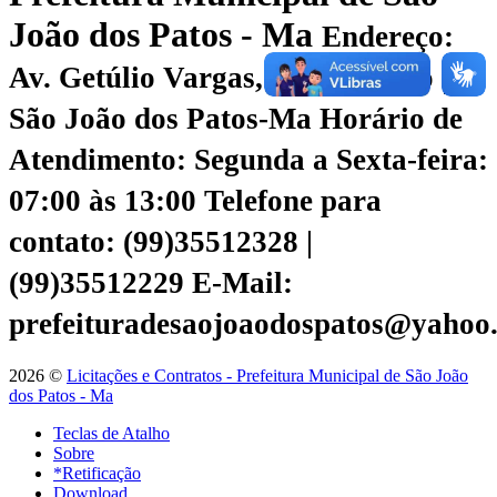
João dos Patos - Ma
Endereço:
Av. Getúlio Vargas, 135 - Centro |
São João dos Patos-Ma
Horário de
Atendimento: Segunda a Sexta-feira:
07:00 às 13:00
Telefone para
contato: (99)35512328 |
(99)35512229
E-Mail:
prefeituradesaojoaodospatos@yahoo
2026 ©
Licitações e Contratos - Prefeitura Municipal de São João
dos Patos - Ma
Teclas de Atalho
Sobre
*Retificação
Download