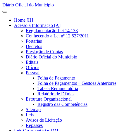
Diário Oficial do Município
Home [H]
Acesso a Informação [A]
Regulamentação Lei 14.133
Conhecendo a Lei nº 12.527/2011
Portarias
Decretos
Prestação de Contas
Diário Oficial do Município
Editais
Ofícios
Pessoal
Folha de Pagamento
Folha de Pagamentos – Gestões Anteriores
Tabela Remuneratória
Relatório de Diárias
Estrutura Organizacional
Registro das Competências
Sitemap
Leis
Avisos de Licitação
Repasses
Leis Orçamentárias [M]