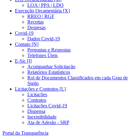
LOA | PPA | LDO
Execução Orçamentária [X]
RREO | RGF
Receitas
Despesas
Covid-19
Dados Covid-19
Contato [N]
Perguntas e Respostas
Telefones Úteis
E-Sic [I]
Acompanhar Solicitação
Relatórios Estatísticos
Rol de Documentos Classificados em cada Grau de
Sigilo
Licitações e Contratos [L]
Licitações
Contratos
Licitações Covid-19
Dispensa
Inexigibilidade
Ata de Adesão - SRP
Portal da Transparência