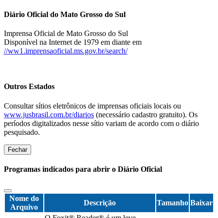
Diário Oficial do Mato Grosso do Sul
Imprensa Oficial de Mato Grosso do Sul
Disponível na Internet de 1979 em diante em
//ww1.imprensaoficial.ms.gov.br/search/
Outros Estados
Consultar sítios eletrônicos de imprensas oficiais locais ou
www.jusbrasil.com.br/diarios
(necessário cadastro gratuito). Os
períodos digitalizados nesse sítio variam de acordo com o diário
pesquisado.
Fechar
Programas indicados para abrir o Diário Oficial
Nome do
Descrição
Tamanho
Baixar
Arquivo
O Foxit® Reader® é um leve,