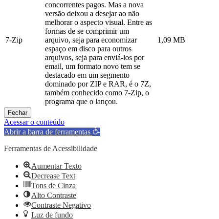
concorrentes pagos. Mas a nova
versão deixou a desejar ao não
melhorar o aspecto visual. Entre as
formas de se comprimir um
7-Zip
arquivo, seja para economizar
1,09 MB
espaço em disco para outros
arquivos, seja para enviá-los por
email, um formato novo tem se
destacado em um segmento
dominado por ZIP e RAR, é o 7Z,
também conhecido como 7-Zip, o
programa que o lançou.
Fechar
Acessar o conteúdo
Abrir a barra de ferramentas
Ferramentas de Acessibilidade
Aumentar Texto
Decrease Text
Tons de Cinza
Alto Contraste
Contraste Negativo
Luz de fundo