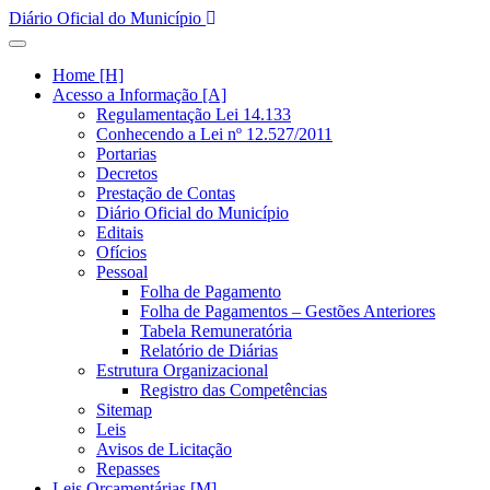
Diário Oficial do Município
Home [H]
Acesso a Informação [A]
Regulamentação Lei 14.133
Conhecendo a Lei nº 12.527/2011
Portarias
Decretos
Prestação de Contas
Diário Oficial do Município
Editais
Ofícios
Pessoal
Folha de Pagamento
Folha de Pagamentos – Gestões Anteriores
Tabela Remuneratória
Relatório de Diárias
Estrutura Organizacional
Registro das Competências
Sitemap
Leis
Avisos de Licitação
Repasses
Leis Orçamentárias [M]