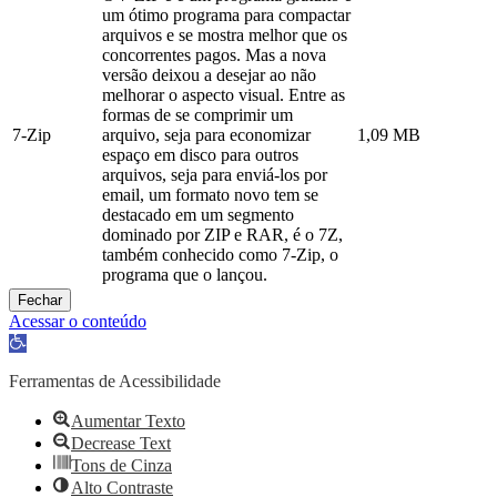
um ótimo programa para compactar
arquivos e se mostra melhor que os
concorrentes pagos. Mas a nova
versão deixou a desejar ao não
melhorar o aspecto visual. Entre as
formas de se comprimir um
7-Zip
arquivo, seja para economizar
1,09 MB
espaço em disco para outros
arquivos, seja para enviá-los por
email, um formato novo tem se
destacado em um segmento
dominado por ZIP e RAR, é o 7Z,
também conhecido como 7-Zip, o
programa que o lançou.
Fechar
Acessar o conteúdo
Abrir
a
barra
Ferramentas de Acessibilidade
de
ferramentas
Aumentar Texto
Decrease Text
Tons de Cinza
Alto Contraste