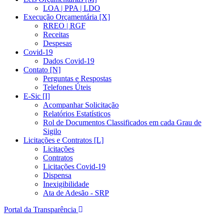
LOA | PPA | LDO
Execução Orçamentária [X]
RREO | RGF
Receitas
Despesas
Covid-19
Dados Covid-19
Contato [N]
Perguntas e Respostas
Telefones Úteis
E-Sic [I]
Acompanhar Solicitação
Relatórios Estatísticos
Rol de Documentos Classificados em cada Grau de
Sigilo
Licitações e Contratos [L]
Licitações
Contratos
Licitações Covid-19
Dispensa
Inexigibilidade
Ata de Adesão - SRP
Portal da Transparência