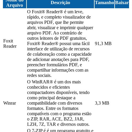
Descrição
Tamanho
Baixar
Arquivo
O Foxit® Reader® é um leve,
rápido, e completo visualizador de
arquivos PDF, que lhe permite
abrir, visualizar e imprimir qualquer
arquivo PDF. Ao contrário de
outros leitores de PDF gratuitos,
Foxit
Foxit® Reader® possui uma fácil
91,3 MB
Reader
interface de utilização de recursos
de colaboração como a capacidade
de adicionar anotações para PDF,
preencher formulários PDF, e
compartilhar informações com as
redes sociais.
O WinRAR® é um dos mais
conhecidos e eficientes
compactadores disponíveis, tendo
como principal destaque a
Winrar
compatibilidade com diversos
3,3 MB
formatos. Entre os formatos
compatíveis com o programa estão
o ZIP, RAR, ACE, BZ2, JAR,
LZH, 7Z, TAR e diversos outros.
O 7-ZIP é é um programa gratuito e