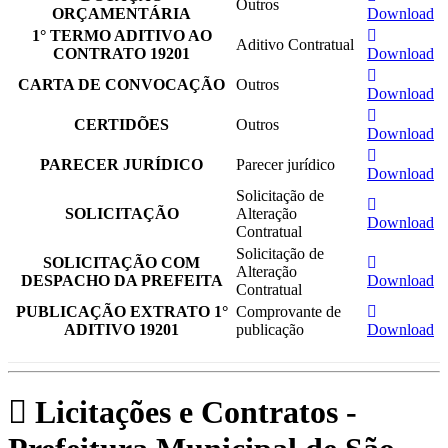
Outros
ORÇAMENTÁRIA
Download
1° TERMO ADITIVO AO
Aditivo Contratual
CONTRATO 19201
Download
CARTA DE CONVOCAÇÃO
Outros
Download
CERTIDÕES
Outros
Download
PARECER JURÍDICO
Parecer jurídico
Download
Solicitação de
SOLICITAÇÃO
Alteração
Download
Contratual
Solicitação de
SOLICITAÇÃO COM
Alteração
DESPACHO DA PREFEITA
Download
Contratual
PUBLICAÇÃO EXTRATO 1°
Comprovante de
ADITIVO 19201
publicação
Download
Licitações e Contratos -