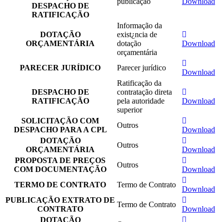
publicação
Download
DESPACHO DE
RATIFICAÇÃO
Informação da
DOTAÇÃO
exist¿ncia de
ORÇAMENTÁRIA
dotação
Download
orçamentária
PARECER JURÍDICO
Parecer jurídico
Download
Ratificação da
DESPACHO DE
contratação direta
RATIFICAÇÃO
pela autoridade
Download
superior
SOLICITAÇÃO COM
Outros
DESPACHO PARA A CPL
Download
DOTAÇÃO
Outros
ORÇAMENTÁRIA
Download
PROPOSTA DE PREÇOS
Outros
COM DOCUMENTAÇÃO
Download
TERMO DE CONTRATO
Termo de Contrato
Download
PUBLICAÇÃO EXTRATO DE
Termo de Contrato
CONTRATO
Download
DOTAÇÃO