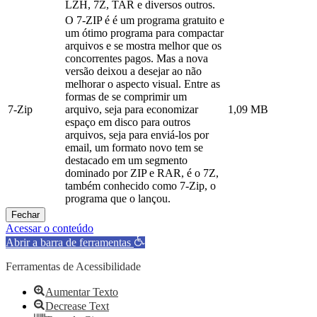
LZH, 7Z, TAR e diversos outros.
O 7-ZIP é é um programa gratuito e
um ótimo programa para compactar
arquivos e se mostra melhor que os
concorrentes pagos. Mas a nova
versão deixou a desejar ao não
melhorar o aspecto visual. Entre as
formas de se comprimir um
7-Zip
arquivo, seja para economizar
1,09 MB
espaço em disco para outros
arquivos, seja para enviá-los por
email, um formato novo tem se
destacado em um segmento
dominado por ZIP e RAR, é o 7Z,
também conhecido como 7-Zip, o
programa que o lançou.
Fechar
Acessar o conteúdo
Abrir a barra de ferramentas
Ferramentas de Acessibilidade
Aumentar Texto
Decrease Text