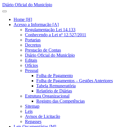
Diário Oficial do Município
Home [H]
Acesso a Informação [A]
Regulamentação Lei 14.133
Conhecendo a Lei nº 12.527/2011
Portarias
Decretos
Prestação de Contas
Diário Oficial do Município
Editais
Ofícios
Pessoal
Folha de Pagamento
Folha de Pagamentos – Gestões Anteriores
Tabela Remuneratória
Relatório de Diárias
Estrutura Organizacional
Registro das Competências
Sitemap
Leis
Avisos de Licitação
Repasses
Leis Orçamentárias [M]