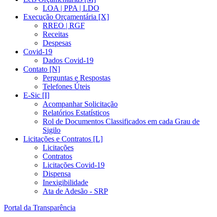
LOA | PPA | LDO
Execução Orçamentária [X]
RREO | RGF
Receitas
Despesas
Covid-19
Dados Covid-19
Contato [N]
Perguntas e Respostas
Telefones Úteis
E-Sic [I]
Acompanhar Solicitação
Relatórios Estatísticos
Rol de Documentos Classificados em cada Grau de
Sigilo
Licitações e Contratos [L]
Licitações
Contratos
Licitações Covid-19
Dispensa
Inexigibilidade
Ata de Adesão - SRP
Portal da Transparência