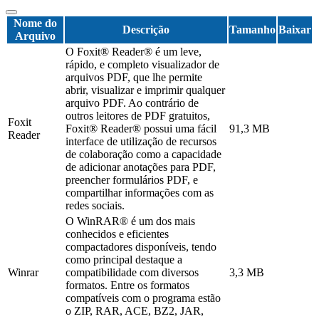
Nome do
Descrição
Tamanho
Baixar
Arquivo
O Foxit® Reader® é um leve,
rápido, e completo visualizador de
arquivos PDF, que lhe permite
abrir, visualizar e imprimir qualquer
arquivo PDF. Ao contrário de
outros leitores de PDF gratuitos,
Foxit
Foxit® Reader® possui uma fácil
91,3 MB
Reader
interface de utilização de recursos
de colaboração como a capacidade
de adicionar anotações para PDF,
preencher formulários PDF, e
compartilhar informações com as
redes sociais.
O WinRAR® é um dos mais
conhecidos e eficientes
compactadores disponíveis, tendo
como principal destaque a
Winrar
compatibilidade com diversos
3,3 MB
formatos. Entre os formatos
compatíveis com o programa estão
o ZIP, RAR, ACE, BZ2, JAR,