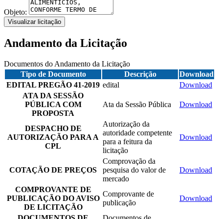
Objeto:
Visualizar licitação
Andamento da Licitação
Documentos do Andamento da Licitação
Tipo de Documento
Descrição
Download
EDITAL PREGÃO 41-2019
edital
Download
ATA DA SESSÃO
PÚBLICA COM
Ata da Sessão Pública
Download
PROPOSTA
Autorização da
DESPACHO DE
autoridade competente
AUTORIZAÇÃO PARA A
Download
para a feitura da
CPL
licitação
Comprovação da
COTAÇÃO DE PREÇOS
pesquisa do valor de
Download
mercado
COMPROVANTE DE
Comprovante de
PUBLICAÇÃO DO AVISO
Download
publicação
DE LICITAÇÃO
DOCUMENTOS DE
Documentos de