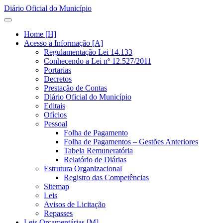
Diário Oficial do Município
Home [H]
Acesso a Informação [A]
Regulamentação Lei 14.133
Conhecendo a Lei nº 12.527/2011
Portarias
Decretos
Prestação de Contas
Diário Oficial do Município
Editais
Ofícios
Pessoal
Folha de Pagamento
Folha de Pagamentos – Gestões Anteriores
Tabela Remuneratória
Relatório de Diárias
Estrutura Organizacional
Registro das Competências
Sitemap
Leis
Avisos de Licitação
Repasses
Leis Orçamentárias [M]