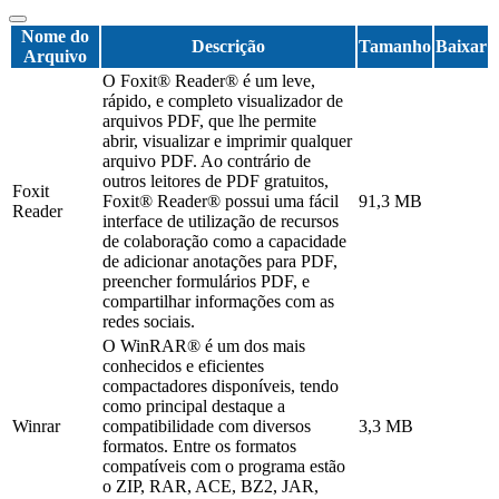
Nome do
Descrição
Tamanho
Baixar
Arquivo
O Foxit® Reader® é um leve,
rápido, e completo visualizador de
arquivos PDF, que lhe permite
abrir, visualizar e imprimir qualquer
arquivo PDF. Ao contrário de
outros leitores de PDF gratuitos,
Foxit
Foxit® Reader® possui uma fácil
91,3 MB
Reader
interface de utilização de recursos
de colaboração como a capacidade
de adicionar anotações para PDF,
preencher formulários PDF, e
compartilhar informações com as
redes sociais.
O WinRAR® é um dos mais
conhecidos e eficientes
compactadores disponíveis, tendo
como principal destaque a
Winrar
compatibilidade com diversos
3,3 MB
formatos. Entre os formatos
compatíveis com o programa estão
o ZIP, RAR, ACE, BZ2, JAR,