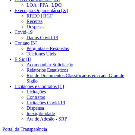
LOA | PPA | LDO
Execução Orçamentária [X]
RREO | RGF
Receitas
Despesas
Covid-19
Dados Covid-19
Contato [N]
Perguntas e Respostas
Telefones Úteis
E-Sic [I]
Acompanhar Solicitação
Relatórios Estatísticos
Rol de Documentos Classificados em cada Grau de
Sigilo
Licitações e Contratos [L]
Licitações
Contratos
Licitações Covid-19
Dispensa
Inexigibilidade
Ata de Adesão - SRP
Portal da Transparência