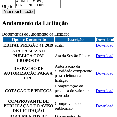
Objeto:
Visualizar licitação
Andamento da Licitação
Documentos do Andamento da Licitação
Tipo de Documento
Descrição
Download
EDITAL PREGÃO 41-2019
edital
Download
ATA DA SESSÃO
PÚBLICA COM
Ata da Sessão Pública
Download
PROPOSTA
Autorização da
DESPACHO DE
autoridade competente
AUTORIZAÇÃO PARA A
Download
para a feitura da
CPL
licitação
Comprovação da
COTAÇÃO DE PREÇOS
pesquisa do valor de
Download
mercado
COMPROVANTE DE
Comprovante de
PUBLICAÇÃO DO AVISO
Download
publicação
DE LICITAÇÃO
DOCUMENTOS DE
Documentos de