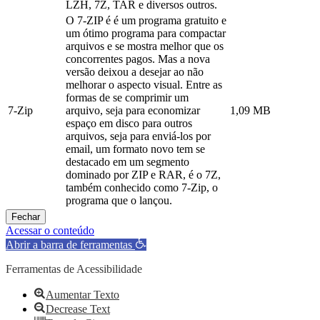
LZH, 7Z, TAR e diversos outros.
O 7-ZIP é é um programa gratuito e
um ótimo programa para compactar
arquivos e se mostra melhor que os
concorrentes pagos. Mas a nova
versão deixou a desejar ao não
melhorar o aspecto visual. Entre as
formas de se comprimir um
7-Zip
arquivo, seja para economizar
1,09 MB
espaço em disco para outros
arquivos, seja para enviá-los por
email, um formato novo tem se
destacado em um segmento
dominado por ZIP e RAR, é o 7Z,
também conhecido como 7-Zip, o
programa que o lançou.
Fechar
Acessar o conteúdo
Abrir a barra de ferramentas
Ferramentas de Acessibilidade
Aumentar Texto
Decrease Text