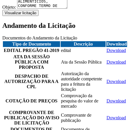
Objeto:
Visualizar licitação
Andamento da Licitação
Documentos do Andamento da Licitação
Tipo de Documento
Descrição
Download
EDITAL PREGÃO 41-2019
edital
Download
ATA DA SESSÃO
PÚBLICA COM
Ata da Sessão Pública
Download
PROPOSTA
Autorização da
DESPACHO DE
autoridade competente
AUTORIZAÇÃO PARA A
Download
para a feitura da
CPL
licitação
Comprovação da
COTAÇÃO DE PREÇOS
pesquisa do valor de
Download
mercado
COMPROVANTE DE
Comprovante de
PUBLICAÇÃO DO AVISO
Download
publicação
DE LICITAÇÃO
DOCUMENTOS DE
Documentos de