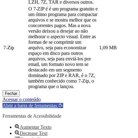
LZH, 7Z, TAR e diversos outros.
O 7-ZIP é é um programa gratuito e
um ótimo programa para compactar
arquivos e se mostra melhor que os
concorrentes pagos. Mas a nova
versão deixou a desejar ao não
melhorar o aspecto visual. Entre as
formas de se comprimir um
7-Zip
arquivo, seja para economizar
1,09 MB
espaço em disco para outros
arquivos, seja para enviá-los por
email, um formato novo tem se
destacado em um segmento
dominado por ZIP e RAR, é o 7Z,
também conhecido como 7-Zip, o
programa que o lançou.
Fechar
Acessar o conteúdo
Abrir a barra de ferramentas
Ferramentas de Acessibilidade
Aumentar Texto
Decrease Text