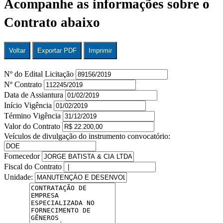
Acompanhe as informações sobre o
Contrato abaixo
Voltar
Exportar PDF
Imprimir
Nº do Edital Licitação
Nº Contrato
Data de Assiantura
Início Vigência
Término Vigência
Valor do Contrato
Veículos de divulgação do instrumento convocatório:
Fornecedor
Fiscal do Contrato
Unidade: