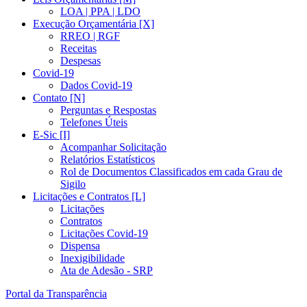
LOA | PPA | LDO
Execução Orçamentária [X]
RREO | RGF
Receitas
Despesas
Covid-19
Dados Covid-19
Contato [N]
Perguntas e Respostas
Telefones Úteis
E-Sic [I]
Acompanhar Solicitação
Relatórios Estatísticos
Rol de Documentos Classificados em cada Grau de
Sigilo
Licitações e Contratos [L]
Licitações
Contratos
Licitações Covid-19
Dispensa
Inexigibilidade
Ata de Adesão - SRP
Portal da Transparência