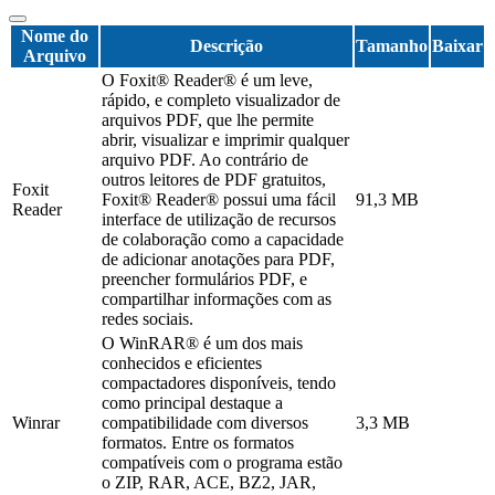
Nome do
Descrição
Tamanho
Baixar
Arquivo
O Foxit® Reader® é um leve,
rápido, e completo visualizador de
arquivos PDF, que lhe permite
abrir, visualizar e imprimir qualquer
arquivo PDF. Ao contrário de
outros leitores de PDF gratuitos,
Foxit
Foxit® Reader® possui uma fácil
91,3 MB
Reader
interface de utilização de recursos
de colaboração como a capacidade
de adicionar anotações para PDF,
preencher formulários PDF, e
compartilhar informações com as
redes sociais.
O WinRAR® é um dos mais
conhecidos e eficientes
compactadores disponíveis, tendo
como principal destaque a
Winrar
compatibilidade com diversos
3,3 MB
formatos. Entre os formatos
compatíveis com o programa estão
o ZIP, RAR, ACE, BZ2, JAR,