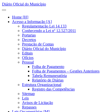
Diário Oficial do Município
Home [H]
Acesso a Informação [A]
Regulamentação Lei 14.133
Conhecendo a Lei nº 12.527/2011
Portarias
Decretos
Prestação de Contas
Diário Oficial do Município
Editais
Ofícios
Pessoal
Folha de Pagamento
Folha de Pagamentos – Gestões Anteriores
Tabela Remuneratória
Relatório de Diárias
Estrutura Organizacional
Registro das Competências
Sitemap
Leis
Avisos de Licitação
Repasses
Leis Orçamentárias [M]