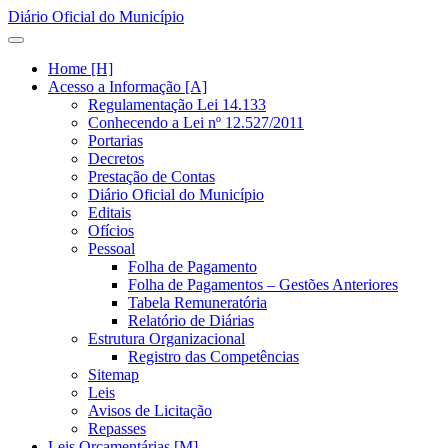
Diário Oficial do Município
Home [H]
Acesso a Informação [A]
Regulamentação Lei 14.133
Conhecendo a Lei nº 12.527/2011
Portarias
Decretos
Prestação de Contas
Diário Oficial do Município
Editais
Ofícios
Pessoal
Folha de Pagamento
Folha de Pagamentos – Gestões Anteriores
Tabela Remuneratória
Relatório de Diárias
Estrutura Organizacional
Registro das Competências
Sitemap
Leis
Avisos de Licitação
Repasses
Leis Orçamentárias [M]