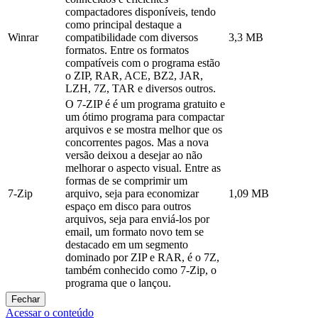
compactadores disponíveis, tendo
como principal destaque a
Winrar
compatibilidade com diversos
3,3 MB
formatos. Entre os formatos
compatíveis com o programa estão
o ZIP, RAR, ACE, BZ2, JAR,
LZH, 7Z, TAR e diversos outros.
O 7-ZIP é é um programa gratuito e
um ótimo programa para compactar
arquivos e se mostra melhor que os
concorrentes pagos. Mas a nova
versão deixou a desejar ao não
melhorar o aspecto visual. Entre as
formas de se comprimir um
7-Zip
arquivo, seja para economizar
1,09 MB
espaço em disco para outros
arquivos, seja para enviá-los por
email, um formato novo tem se
destacado em um segmento
dominado por ZIP e RAR, é o 7Z,
também conhecido como 7-Zip, o
programa que o lançou.
Fechar
Acessar o conteúdo