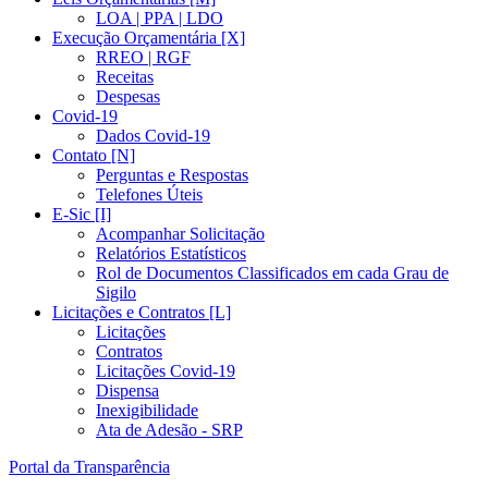
LOA | PPA | LDO
Execução Orçamentária [X]
RREO | RGF
Receitas
Despesas
Covid-19
Dados Covid-19
Contato [N]
Perguntas e Respostas
Telefones Úteis
E-Sic [I]
Acompanhar Solicitação
Relatórios Estatísticos
Rol de Documentos Classificados em cada Grau de
Sigilo
Licitações e Contratos [L]
Licitações
Contratos
Licitações Covid-19
Dispensa
Inexigibilidade
Ata de Adesão - SRP
Portal da Transparência