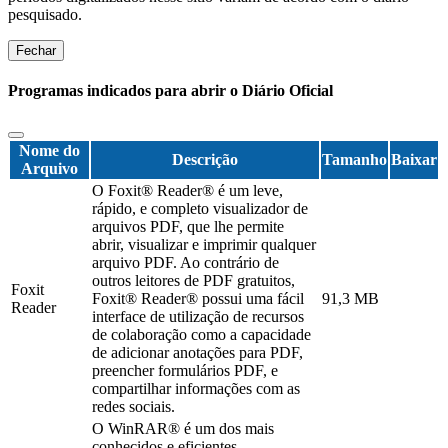
pesquisado.
Fechar
Programas indicados para abrir o Diário Oficial
Nome do
Descrição
Tamanho
Baixar
Arquivo
O Foxit® Reader® é um leve,
rápido, e completo visualizador de
arquivos PDF, que lhe permite
abrir, visualizar e imprimir qualquer
arquivo PDF. Ao contrário de
outros leitores de PDF gratuitos,
Foxit
Foxit® Reader® possui uma fácil
91,3 MB
Reader
interface de utilização de recursos
de colaboração como a capacidade
de adicionar anotações para PDF,
preencher formulários PDF, e
compartilhar informações com as
redes sociais.
O WinRAR® é um dos mais
conhecidos e eficientes