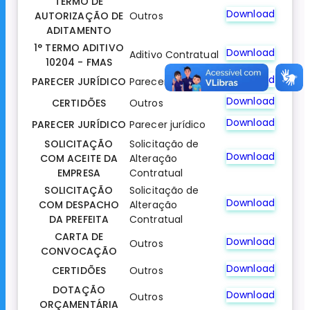
TERMO DE
Download
AUTORIZAÇÃO DE
Outros
ADITAMENTO
1° TERMO ADITIVO
Download
Aditivo Contratual
10204 - FMAS
Download
PARECER JURÍDICO
Parecer jurídico
Download
CERTIDÕES
Outros
Download
PARECER JURÍDICO
Parecer jurídico
SOLICITAÇÃO
Solicitação de
Download
COM ACEITE DA
Alteração
EMPRESA
Contratual
SOLICITAÇÃO
Solicitação de
Download
COM DESPACHO
Alteração
DA PREFEITA
Contratual
CARTA DE
Download
Outros
CONVOCAÇÃO
Download
CERTIDÕES
Outros
DOTAÇÃO
Download
Outros
ORÇAMENTÁRIA