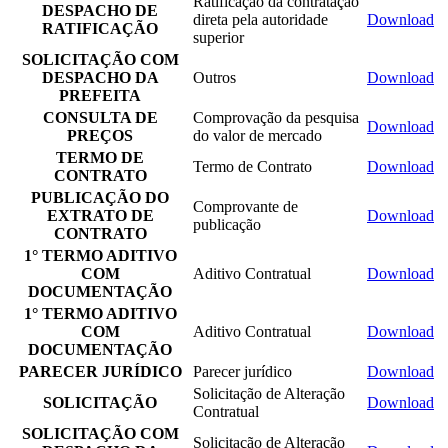
Ratificação da contratação
DESPACHO DE
direta pela autoridade
Download
RATIFICAÇÃO
superior
SOLICITAÇÃO COM
DESPACHO DA
Outros
Download
PREFEITA
CONSULTA DE
Comprovação da pesquisa
Download
PREÇOS
do valor de mercado
TERMO DE
Termo de Contrato
Download
CONTRATO
PUBLICAÇÃO DO
Comprovante de
EXTRATO DE
Download
publicação
CONTRATO
1° TERMO ADITIVO
COM
Aditivo Contratual
Download
DOCUMENTAÇÃO
1° TERMO ADITIVO
COM
Aditivo Contratual
Download
DOCUMENTAÇÃO
PARECER JURÍDICO
Parecer jurídico
Download
Solicitação de Alteração
SOLICITAÇÃO
Download
Contratual
SOLICITAÇÃO COM
Solicitação de Alteração