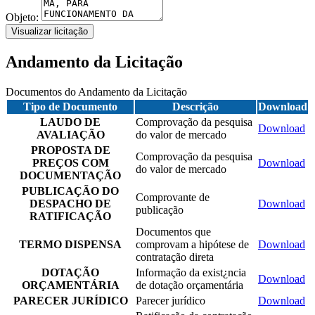
Objeto:
Visualizar licitação
Andamento da Licitação
Documentos do Andamento da Licitação
Tipo de Documento
Descrição
Download
LAUDO DE
Comprovação da pesquisa
Download
AVALIAÇÃO
do valor de mercado
PROPOSTA DE
Comprovação da pesquisa
PREÇOS COM
Download
do valor de mercado
DOCUMENTAÇÃO
PUBLICAÇÃO DO
Comprovante de
DESPACHO DE
Download
publicação
RATIFICAÇÃO
Documentos que
TERMO DISPENSA
comprovam a hipótese de
Download
contratação direta
DOTAÇÃO
Informação da exist¿ncia
Download
ORÇAMENTÁRIA
de dotação orçamentária
PARECER JURÍDICO
Parecer jurídico
Download