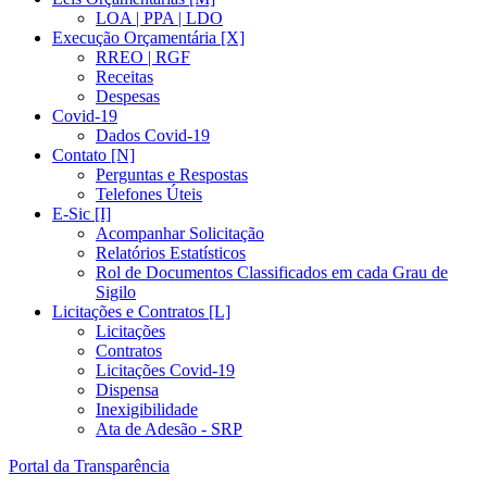
LOA | PPA | LDO
Execução Orçamentária [X]
RREO | RGF
Receitas
Despesas
Covid-19
Dados Covid-19
Contato [N]
Perguntas e Respostas
Telefones Úteis
E-Sic [I]
Acompanhar Solicitação
Relatórios Estatísticos
Rol de Documentos Classificados em cada Grau de
Sigilo
Licitações e Contratos [L]
Licitações
Contratos
Licitações Covid-19
Dispensa
Inexigibilidade
Ata de Adesão - SRP
Portal da Transparência