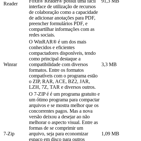
Foxit® Reader® possui uma fácil
91,3 MB
Reader
interface de utilização de recursos
de colaboração como a capacidade
de adicionar anotações para PDF,
preencher formulários PDF, e
compartilhar informações com as
redes sociais.
O WinRAR® é um dos mais
conhecidos e eficientes
compactadores disponíveis, tendo
como principal destaque a
Winrar
compatibilidade com diversos
3,3 MB
formatos. Entre os formatos
compatíveis com o programa estão
o ZIP, RAR, ACE, BZ2, JAR,
LZH, 7Z, TAR e diversos outros.
O 7-ZIP é é um programa gratuito e
um ótimo programa para compactar
arquivos e se mostra melhor que os
concorrentes pagos. Mas a nova
versão deixou a desejar ao não
melhorar o aspecto visual. Entre as
formas de se comprimir um
7-Zip
arquivo, seja para economizar
1,09 MB
espaço em disco para outros