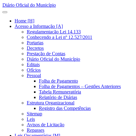
Diário Oficial do Município
Home [H]
Acesso a Informação [A]
Regulamentação Lei 14.133
Conhecendo a Lei nº 12.527/2011
Portarias
Decretos
Prestação de Contas
Diário Oficial do Município
Editais
Ofícios
Pessoal
Folha de Pagamento
Folha de Pagamentos – Gestões Anteriores
Tabela Remuneratória
Relatório de Diárias
Estrutura Organizacional
Registro das Competências
Sitemap
Leis
Avisos de Licitação
Repasses
Leis Orçamentárias [M]