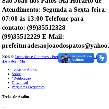
São João dos Patos-Ma
Horário de
Atendimento: Segunda a Sexta-feira:
07:00 às 13:00
Telefone para
contato: (99)35512328 |
(99)35512229
E-Mail:
prefeituradesaojoaodospatos@yahoo
2026 ©
Licitações e Contratos - Prefeitura Municipal de São João
dos Patos - Ma
Teclas de Atalho
Sobre
*Retificação
Download
Perguntas Frequentes
Teclas de Atalho