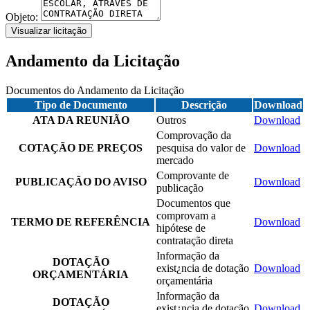
Objeto:
Visualizar licitação
Andamento da Licitação
Documentos do Andamento da Licitação
Tipo de Documento
Descrição
Download
ATA DA REUNIÃO
Outros
Download
Comprovação da
COTAÇÃO DE PREÇOS
pesquisa do valor de
Download
mercado
Comprovante de
PUBLICAÇÃO DO AVISO
Download
publicação
Documentos que
comprovam a
TERMO DE REFERÊNCIA
Download
hipótese de
contratação direta
Informação da
DOTAÇÃO
exist¿ncia de dotação
Download
ORÇAMENTÁRIA
orçamentária
Informação da
DOTAÇÃO
exist¿ncia de dotação
Download