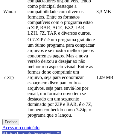
compactadores disponíveis, tendo
como principal destaque a
Winrar
compatibilidade com diversos
3,3 MB
formatos. Entre os formatos
compatíveis com o programa estão
o ZIP, RAR, ACE, BZ2, JAR,
LZH, 7Z, TAR e diversos outros.
O 7-ZIP é é um programa gratuito e
um ótimo programa para compactar
arquivos e se mostra melhor que os
concorrentes pagos. Mas a nova
versão deixou a desejar ao não
melhorar o aspecto visual. Entre as
formas de se comprimir um
7-Zip
arquivo, seja para economizar
1,09 MB
espaço em disco para outros
arquivos, seja para enviá-los por
email, um formato novo tem se
destacado em um segmento
dominado por ZIP e RAR, é o 7Z,
também conhecido como 7-Zip, o
programa que o lançou.
Fechar
Acessar o conteúdo
Abrir a barra de ferramentas