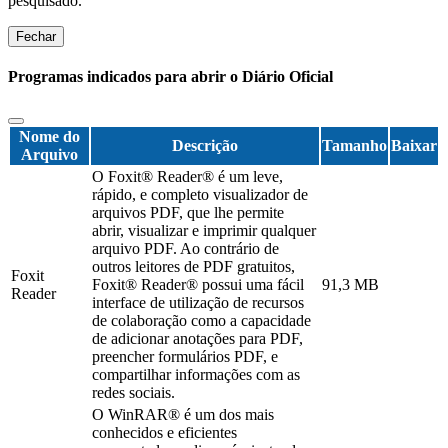
pesquisado.
Fechar
Programas indicados para abrir o Diário Oficial
Nome do
Descrição
Tamanho
Baixar
Arquivo
O Foxit® Reader® é um leve,
rápido, e completo visualizador de
arquivos PDF, que lhe permite
abrir, visualizar e imprimir qualquer
arquivo PDF. Ao contrário de
outros leitores de PDF gratuitos,
Foxit
Foxit® Reader® possui uma fácil
91,3 MB
Reader
interface de utilização de recursos
de colaboração como a capacidade
de adicionar anotações para PDF,
preencher formulários PDF, e
compartilhar informações com as
redes sociais.
O WinRAR® é um dos mais
conhecidos e eficientes