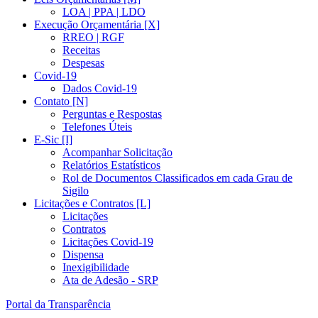
LOA | PPA | LDO
Execução Orçamentária [X]
RREO | RGF
Receitas
Despesas
Covid-19
Dados Covid-19
Contato [N]
Perguntas e Respostas
Telefones Úteis
E-Sic [I]
Acompanhar Solicitação
Relatórios Estatísticos
Rol de Documentos Classificados em cada Grau de
Sigilo
Licitações e Contratos [L]
Licitações
Contratos
Licitações Covid-19
Dispensa
Inexigibilidade
Ata de Adesão - SRP
Portal da Transparência