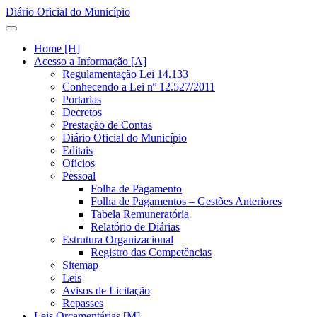
Diário Oficial do Município
Home [H]
Acesso a Informação [A]
Regulamentação Lei 14.133
Conhecendo a Lei nº 12.527/2011
Portarias
Decretos
Prestação de Contas
Diário Oficial do Município
Editais
Ofícios
Pessoal
Folha de Pagamento
Folha de Pagamentos – Gestões Anteriores
Tabela Remuneratória
Relatório de Diárias
Estrutura Organizacional
Registro das Competências
Sitemap
Leis
Avisos de Licitação
Repasses
Leis Orçamentárias [M]