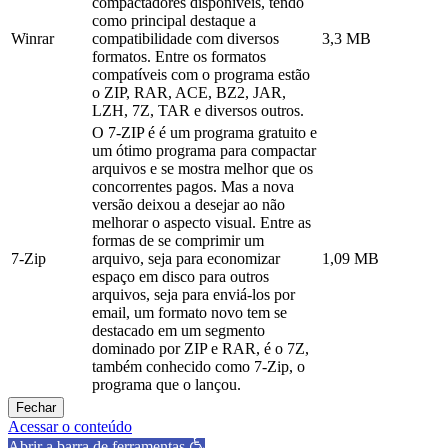
compactadores disponíveis, tendo
como principal destaque a
Winrar
compatibilidade com diversos
3,3 MB
formatos. Entre os formatos
compatíveis com o programa estão
o ZIP, RAR, ACE, BZ2, JAR,
LZH, 7Z, TAR e diversos outros.
O 7-ZIP é é um programa gratuito e
um ótimo programa para compactar
arquivos e se mostra melhor que os
concorrentes pagos. Mas a nova
versão deixou a desejar ao não
melhorar o aspecto visual. Entre as
formas de se comprimir um
7-Zip
arquivo, seja para economizar
1,09 MB
espaço em disco para outros
arquivos, seja para enviá-los por
email, um formato novo tem se
destacado em um segmento
dominado por ZIP e RAR, é o 7Z,
também conhecido como 7-Zip, o
programa que o lançou.
Fechar
Acessar o conteúdo
Abrir a barra de ferramentas