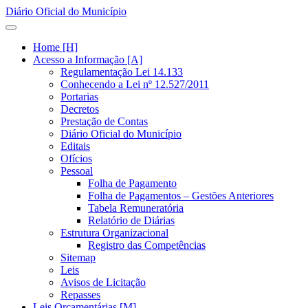
Diário Oficial do Município
Home [H]
Acesso a Informação [A]
Regulamentação Lei 14.133
Conhecendo a Lei nº 12.527/2011
Portarias
Decretos
Prestação de Contas
Diário Oficial do Município
Editais
Ofícios
Pessoal
Folha de Pagamento
Folha de Pagamentos – Gestões Anteriores
Tabela Remuneratória
Relatório de Diárias
Estrutura Organizacional
Registro das Competências
Sitemap
Leis
Avisos de Licitação
Repasses
Leis Orçamentárias [M]