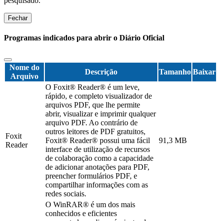
pesquisado.
Fechar
Programas indicados para abrir o Diário Oficial
Nome do
Descrição
Tamanho
Baixar
Arquivo
O Foxit® Reader® é um leve,
rápido, e completo visualizador de
arquivos PDF, que lhe permite
abrir, visualizar e imprimir qualquer
arquivo PDF. Ao contrário de
outros leitores de PDF gratuitos,
Foxit
Foxit® Reader® possui uma fácil
91,3 MB
Reader
interface de utilização de recursos
de colaboração como a capacidade
de adicionar anotações para PDF,
preencher formulários PDF, e
compartilhar informações com as
redes sociais.
O WinRAR® é um dos mais
conhecidos e eficientes