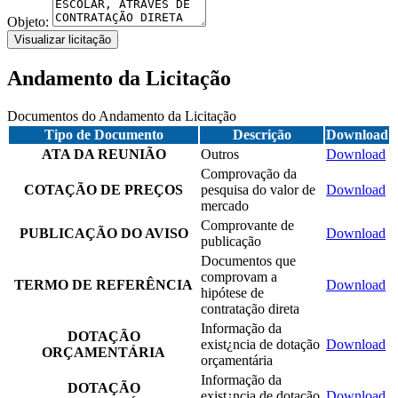
Objeto:
Visualizar licitação
Andamento da Licitação
Documentos do Andamento da Licitação
Tipo de Documento
Descrição
Download
ATA DA REUNIÃO
Outros
Download
Comprovação da
COTAÇÃO DE PREÇOS
pesquisa do valor de
Download
mercado
Comprovante de
PUBLICAÇÃO DO AVISO
Download
publicação
Documentos que
comprovam a
TERMO DE REFERÊNCIA
Download
hipótese de
contratação direta
Informação da
DOTAÇÃO
exist¿ncia de dotação
Download
ORÇAMENTÁRIA
orçamentária
Informação da
DOTAÇÃO
exist¿ncia de dotação
Download