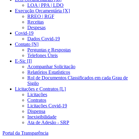
LOA | PPA | LDO
Execução Orçamentária [X]
RREO | RGF
Receitas
Despesas
Covid-19
Dados Covid-19
Contato [N]
Perguntas e Respostas
Telefones Úteis
E-Sic [I]
Acompanhar Solicitação
Relatórios Estatísticos
Rol de Documentos Classificados em cada Grau de
Sigilo
Licitações e Contratos [L]
Licitações
Contratos
Licitações Covid-19
Dispensa
Inexigibilidade
Ata de Adesão - SRP
Portal da Transparência