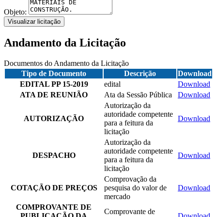
Objeto:
Visualizar licitação
Andamento da Licitação
Documentos do Andamento da Licitação
Tipo de Documento
Descrição
Download
EDITAL PP 15-2019
edital
Download
ATA DE REUNIÃO
Ata da Sessão Pública
Download
Autorização da
autoridade competente
AUTORIZAÇÃO
Download
para a feitura da
licitação
Autorização da
autoridade competente
DESPACHO
Download
para a feitura da
licitação
Comprovação da
COTAÇÃO DE PREÇOS
pesquisa do valor de
Download
mercado
COMPROVANTE DE
Comprovante de
PUBLICAÇÃO DA
Download