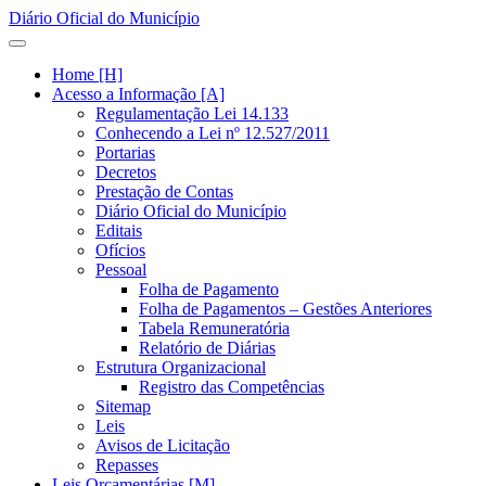
Diário Oficial do Município
Home [H]
Acesso a Informação [A]
Regulamentação Lei 14.133
Conhecendo a Lei nº 12.527/2011
Portarias
Decretos
Prestação de Contas
Diário Oficial do Município
Editais
Ofícios
Pessoal
Folha de Pagamento
Folha de Pagamentos – Gestões Anteriores
Tabela Remuneratória
Relatório de Diárias
Estrutura Organizacional
Registro das Competências
Sitemap
Leis
Avisos de Licitação
Repasses
Leis Orçamentárias [M]