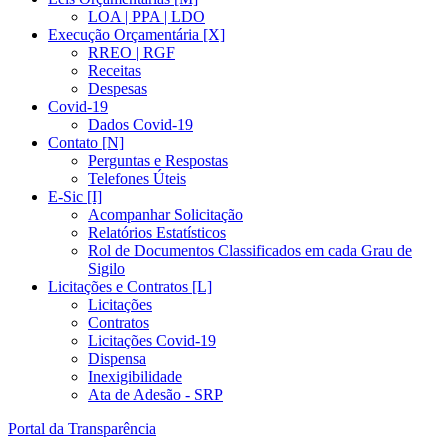
LOA | PPA | LDO
Execução Orçamentária [X]
RREO | RGF
Receitas
Despesas
Covid-19
Dados Covid-19
Contato [N]
Perguntas e Respostas
Telefones Úteis
E-Sic [I]
Acompanhar Solicitação
Relatórios Estatísticos
Rol de Documentos Classificados em cada Grau de
Sigilo
Licitações e Contratos [L]
Licitações
Contratos
Licitações Covid-19
Dispensa
Inexigibilidade
Ata de Adesão - SRP
Portal da Transparência