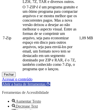
LZH, 7Z, TAR e diversos outros.
O 7-ZIP é é um programa gratuito e
um ótimo programa para compactar
arquivos e se mostra melhor que os
concorrentes pagos. Mas a nova
versão deixou a desejar ao não
melhorar o aspecto visual. Entre as
formas de se comprimir um
7-Zip
arquivo, seja para economizar
1,09 MB
espaço em disco para outros
arquivos, seja para enviá-los por
email, um formato novo tem se
destacado em um segmento
dominado por ZIP e RAR, é o 7Z,
também conhecido como 7-Zip, o
programa que o lançou.
Fechar
Acessar o conteúdo
Abrir a barra de ferramentas
Ferramentas de Acessibilidade
Aumentar Texto
Decrease Text