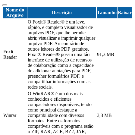
Nome do
Descrição
Tamanho
Baixar
Arquivo
O Foxit® Reader® é um leve,
rápido, e completo visualizador de
arquivos PDF, que lhe permite
abrir, visualizar e imprimir qualquer
arquivo PDF. Ao contrário de
outros leitores de PDF gratuitos,
Foxit
Foxit® Reader® possui uma fácil
91,3 MB
Reader
interface de utilização de recursos
de colaboração como a capacidade
de adicionar anotações para PDF,
preencher formulários PDF, e
compartilhar informações com as
redes sociais.
O WinRAR® é um dos mais
conhecidos e eficientes
compactadores disponíveis, tendo
como principal destaque a
Winrar
compatibilidade com diversos
3,3 MB
formatos. Entre os formatos
compatíveis com o programa estão
o ZIP, RAR, ACE, BZ2, JAR,