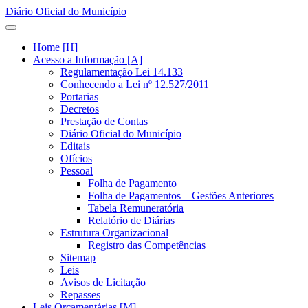
Diário Oficial do Município
Home [H]
Acesso a Informação [A]
Regulamentação Lei 14.133
Conhecendo a Lei nº 12.527/2011
Portarias
Decretos
Prestação de Contas
Diário Oficial do Município
Editais
Ofícios
Pessoal
Folha de Pagamento
Folha de Pagamentos – Gestões Anteriores
Tabela Remuneratória
Relatório de Diárias
Estrutura Organizacional
Registro das Competências
Sitemap
Leis
Avisos de Licitação
Repasses
Leis Orçamentárias [M]