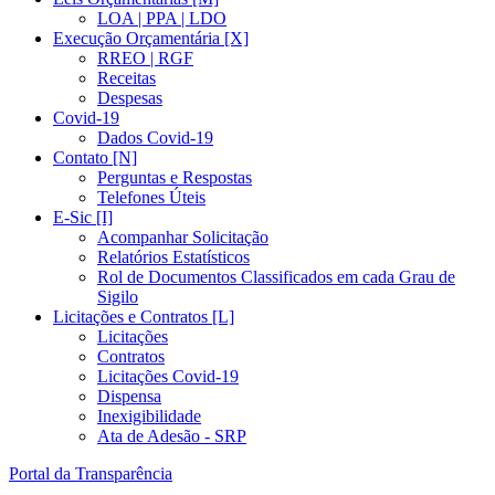
LOA | PPA | LDO
Execução Orçamentária [X]
RREO | RGF
Receitas
Despesas
Covid-19
Dados Covid-19
Contato [N]
Perguntas e Respostas
Telefones Úteis
E-Sic [I]
Acompanhar Solicitação
Relatórios Estatísticos
Rol de Documentos Classificados em cada Grau de
Sigilo
Licitações e Contratos [L]
Licitações
Contratos
Licitações Covid-19
Dispensa
Inexigibilidade
Ata de Adesão - SRP
Portal da Transparência