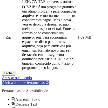
LZH, 7Z, TAR e diversos outros.
O 7-ZIP é é um programa gratuito e
um ótimo programa para compactar
arquivos e se mostra melhor que os
concorrentes pagos. Mas a nova
versão deixou a desejar ao não
melhorar o aspecto visual. Entre as
formas de se comprimir um
7-Zip
arquivo, seja para economizar
1,09 MB
espaço em disco para outros
arquivos, seja para enviá-los por
email, um formato novo tem se
destacado em um segmento
dominado por ZIP e RAR, é o 7Z,
também conhecido como 7-Zip, o
programa que o lançou.
Fechar
Acessar o conteúdo
Abrir a barra de ferramentas
Ferramentas de Acessibilidade
Aumentar Texto
Decrease Text