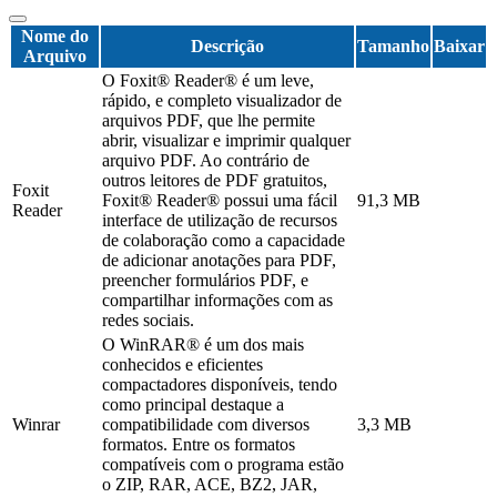
Nome do
Descrição
Tamanho
Baixar
Arquivo
O Foxit® Reader® é um leve,
rápido, e completo visualizador de
arquivos PDF, que lhe permite
abrir, visualizar e imprimir qualquer
arquivo PDF. Ao contrário de
outros leitores de PDF gratuitos,
Foxit
Foxit® Reader® possui uma fácil
91,3 MB
Reader
interface de utilização de recursos
de colaboração como a capacidade
de adicionar anotações para PDF,
preencher formulários PDF, e
compartilhar informações com as
redes sociais.
O WinRAR® é um dos mais
conhecidos e eficientes
compactadores disponíveis, tendo
como principal destaque a
Winrar
compatibilidade com diversos
3,3 MB
formatos. Entre os formatos
compatíveis com o programa estão
o ZIP, RAR, ACE, BZ2, JAR,