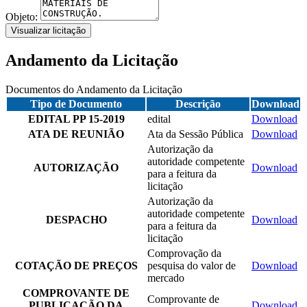
Objeto:
Visualizar licitação
Andamento da Licitação
Documentos do Andamento da Licitação
Tipo de Documento
Descrição
Download
EDITAL PP 15-2019
edital
Download
ATA DE REUNIÃO
Ata da Sessão Pública
Download
Autorização da
autoridade competente
AUTORIZAÇÃO
Download
para a feitura da
licitação
Autorização da
autoridade competente
DESPACHO
Download
para a feitura da
licitação
Comprovação da
COTAÇÃO DE PREÇOS
pesquisa do valor de
Download
mercado
COMPROVANTE DE
Comprovante de
PUBLICAÇÃO DA
Download