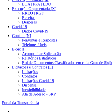
LOA | PPA | LDO
Execução Orçamentária [X]
RREO | RGF
Receitas
Despesas
Covid-19
Dados Covid-19
Contato [N]
Perguntas e Respostas
Telefones Úteis
E-Sic [I]
Acompanhar Solicitação
Relatórios Estatísticos
Rol de Documentos Classificados em cada Grau de Sigil
Licitações e Contratos [L]
Licitações
Contratos
Licitações Covid-19
Dispensa
Inexigibilidade
Ata de Adesão - SRP
Portal da Transparência