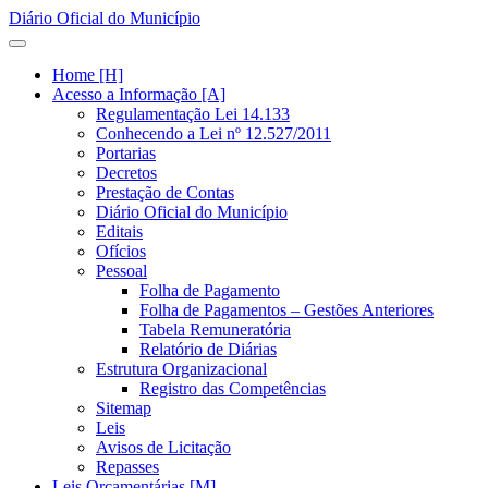
Diário Oficial do Município
Home [H]
Acesso a Informação [A]
Regulamentação Lei 14.133
Conhecendo a Lei nº 12.527/2011
Portarias
Decretos
Prestação de Contas
Diário Oficial do Município
Editais
Ofícios
Pessoal
Folha de Pagamento
Folha de Pagamentos – Gestões Anteriores
Tabela Remuneratória
Relatório de Diárias
Estrutura Organizacional
Registro das Competências
Sitemap
Leis
Avisos de Licitação
Repasses
Leis Orçamentárias [M]